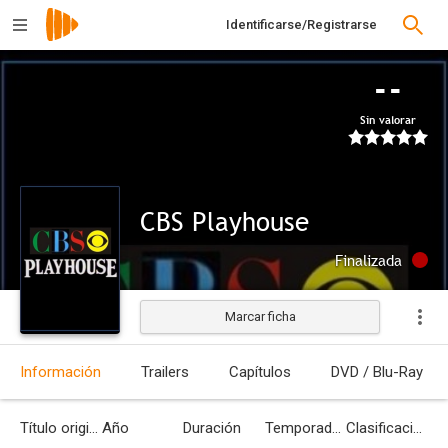
Identificarse/Registrarse
--
Sin valorar
CBS Playhouse
Finalizada
Marcar ficha
Información
Trailers
Capítulos
DVD / Blu-Ray
Título original
Año
Duración
Temporadas
Clasificación por edades