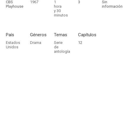
CBS
1967
1
3
Sin
Playhouse
hora
información
y 30
minutos
País
Géneros
Temas
Capítulos
Estados
Drama
Serie
12
Unidos
de
antología