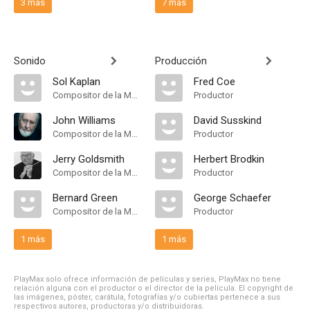
3 más
7 más
Sonido
Producción
Sol Kaplan
Fred Coe
Compositor de la Música Original
Productor
John Williams
David Susskind
Compositor de la Música Original
Productor
Jerry Goldsmith
Herbert Brodkin
Compositor de la Música Original
Productor
Bernard Green
George Schaefer
Compositor de la Música Original
Productor
1 más
1 más
PlayMax solo ofrece información de películas y series, PlayMax no tiene
relación alguna con el productor o el director de la película. El copyright de
las imágenes, póster, carátula, fotografías y/o cubiertas pertenece a sus
respectivos autores, productoras y/o distribuidoras.