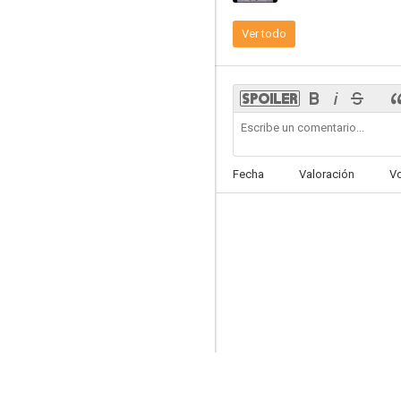
Ver todo
Tarantino total
7.6
Fecha
Valoración
V
Luz de luna
7.0