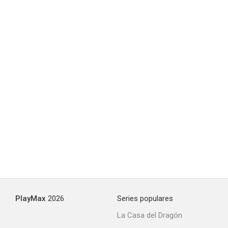
Inconceivable
--
Pulp Fiction: The Facts
--
PlayMax
2026
Series populares
La Casa del Dragón