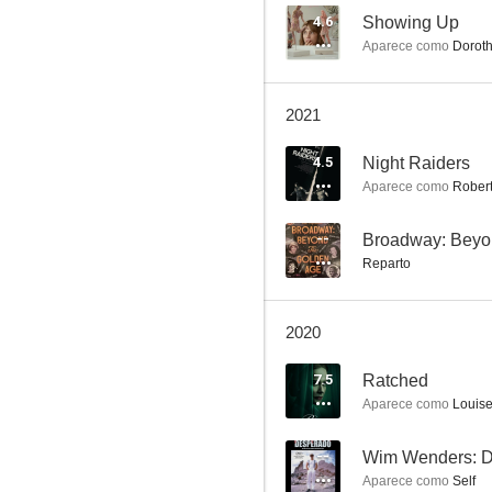
4.6
Showing Up
Aparece como
Dorot
Star Trek: Picard
2021
5.9
4.5
Night Raiders
Aparece como
Rober
--
Broadway: Beyo
Reparto
2020
Ken Park
7.5
Ratched
8.0
Aparece como
Louis
--
Wim Wenders: 
Aparece como
Self