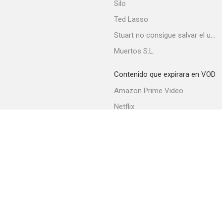
Silo
Ted Lasso
Stuart no consigue salvar el universo
El laberinto (Gritos en la noche/Noches de terror)
Muertos S.L.
--
Contenido que expirara en VOD
Amazon Prime Video
Netflix
Filmin
Movistar+
Movistar+ Fibra
Trapos sucios
--