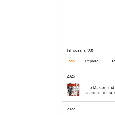
The Blacklist
8.0
Filmografía (93)
Todo
Reparto
Dir
2025
Historias de la cripta
7.5
5.4
The Mastermind
Aparece como
Louis
2022