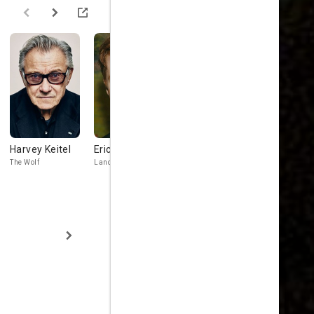
Harvey Keitel
Eric Stoltz
Tim Roth
Amanda
Plummer
The Wolf
Lance
Pumpkin
Honey Bunny