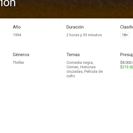
tion
Año
Duración
Clasif
1994
2 horas y 33 minutos
18+
Géneros
Temas
Presup
Thriller
Comedia negra
,
$8.000.
Crimen
,
Historias
$213.9
cruzadas
,
Película de
culto