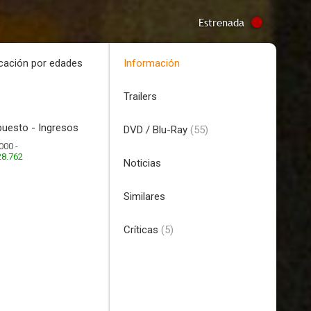
Estrenada
icación por edades
Información
Trailers
uesto - Ingresos
DVD / Blu-Ray
(55)
000 -
28.762
Noticias
Similares
Críticas
(5)