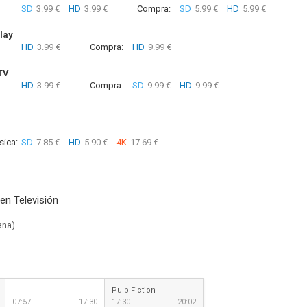
SD
3.99 €
HD
3.99 €
Compra:
SD
5.99 €
HD
5.99 €
lay
HD
3.99 €
Compra:
HD
9.99 €
TV
HD
3.99 €
Compra:
SD
9.99 €
HD
9.99 €
sica:
SD
7.85 €
HD
5.90 €
4K
17.69 €
en Televisión
ana)
Pulp Fiction
07:57
17:30
17:30
20:02