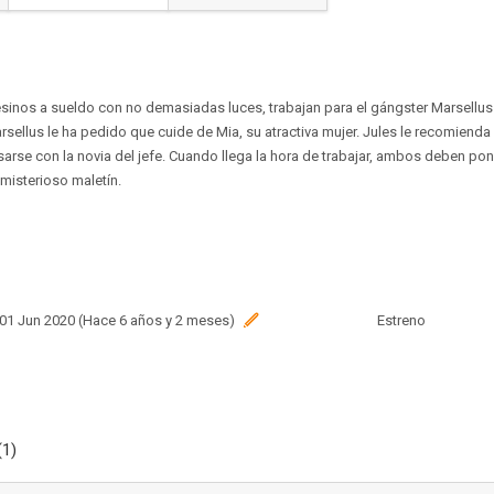
esinos a sueldo con no demasiadas luces, trabajan para el gángster Marsellus 
rsellus le ha pedido que cuide de Mia, su atractiva mujer. Jules le recomiend
rse con la novia del jefe. Cuando llega la hora de trabajar, ambos deben pon
 misterioso maletín.
 01 Jun 2020 (Hace 6 años y 2 meses)
Estreno
(1)