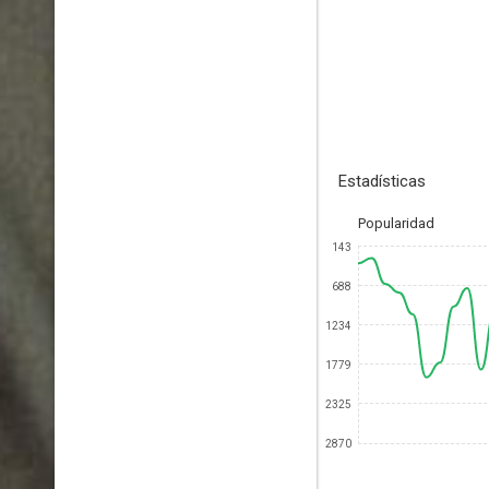
Estadísticas
Popularidad
143
688
1234
1779
2325
2870