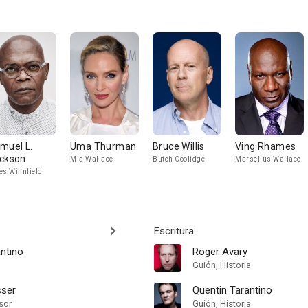
muel L.
Uma Thurman
Bruce Willis
Ving Rhames
ckson
Mia Wallace
Butch Coolidge
Marsellus Wallace
es Winnfield
Escritura
ntino
Roger Avary
Guión, Historia
sser
Quentin Tarantino
sor
Guión, Historia