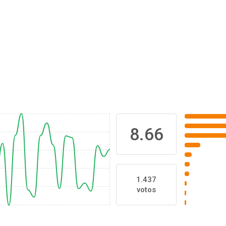
8.66
1.437
votos