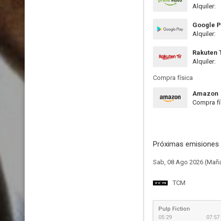
Alquiler:
Google P
Alquiler:
Rakuten 
Alquiler:
Compra física
Amazon
Compra fí
Próximas emisiones 
Sab, 08 Ago 2026 (Mañ
TCM
Pulp Fiction
05:29
07:57