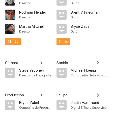
Director
Guión
Rodman Flender
Brent V. Friedman
Director
Guión
Martha Mitchell
Bryce Zabel
Director
Guión
11 más
3 más
Cámara
Sonido
Steve Yaconelli
Michael Hoenig
Director de Fotografía
Compositor de la Música Original
Producción
Equipo
Bryce Zabel
Justin Hammond
Compañía de Produccion
Digital Effects Supervisor