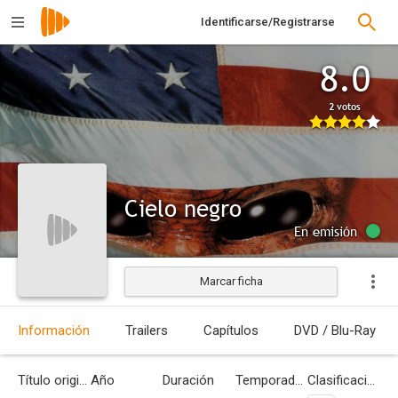
Identificarse/Registrarse
8.0
2 votos
Cielo negro
En emisión
Marcar ficha
Información
Trailers
Capítulos
DVD / Blu-Ray
Título original
Año
Duración
Temporadas
Clasificación por edades