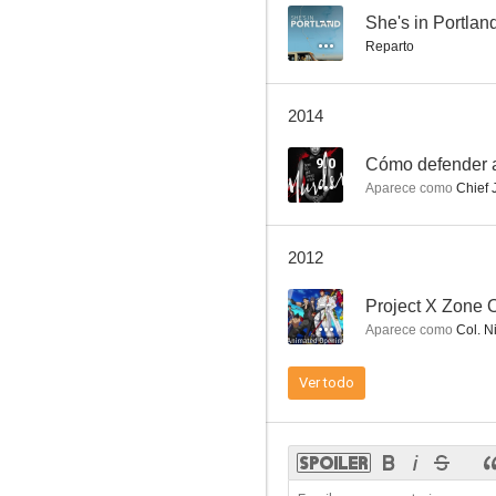
--
She's in Portlan
Reparto
La ley de Los Ángeles
2014
6.1
9.0
Cómo defender 
Aparece como
Chief 
2012
--
Project X Zone 
Aparece como
Col. N
Proyecto X
Ver todo
3.5