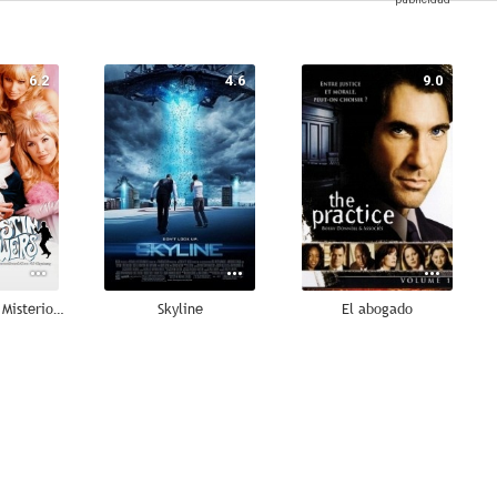
6.2
4.6
9.0
Austin Powers: Misterioso agente internacional
Skyline
El abogado
8.7
8.3
8.0