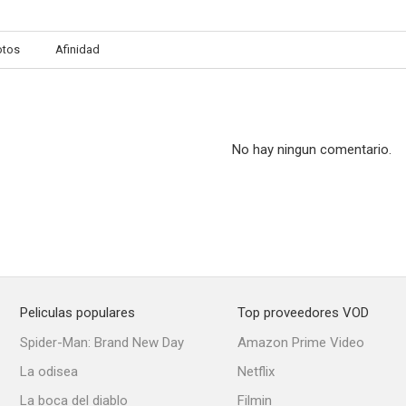
otos
Afinidad
The Fall
She's in Portland
Lonely 
--
--
No hay ningun comentario.
Peliculas populares
Top proveedores VOD
Last Night (La última noche)
El sabor del terror
Armada y pe
Spider-Man: Brand New Day
Amazon Prime Video
--
--
La odisea
Netflix
La boca del diablo
Filmin