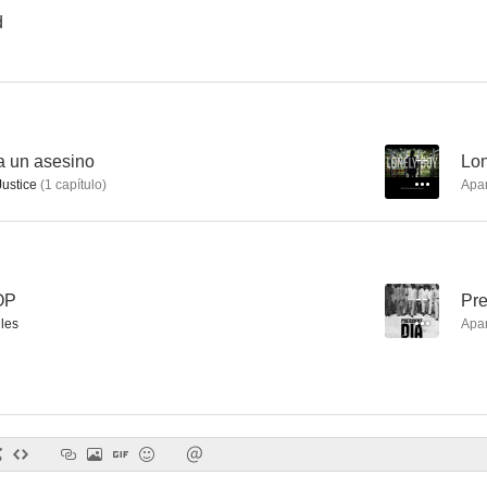
d
Los jueces de la ley
Si las paredes hablasen
Caza de b
6.0
5.7
a un asesino
--
Lon
Justice
(
1
capítulo
)
Apa
OP
--
Pre
iles
Apa
Sweet Movie (Dulce película)
Millennium
--
--