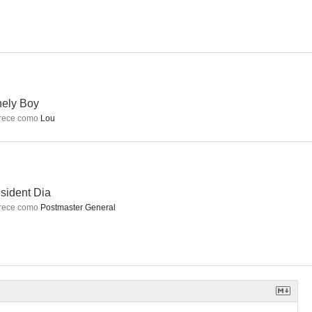
rujas
Rituals
Dave, presidente por un día
5.3
4.5
4.3
ely Boy
rece como
Lou
sident Dia
rece como
Postmaster General
La Tierra: Conflicto final
Pesadillas
Aeropuerto 79
--
--
--