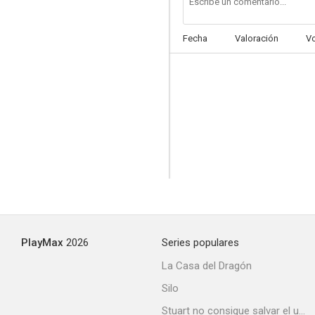
Fecha
Valoración
V
Bulworth
--
PlayMax
2026
Series populares
The Girl Next Door
La Casa del Dragón
--
Silo
Stuart no consigue salvar el universo