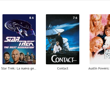
8.6
7.6
Star Trek: La nueva generación
Contact
9.0
9.0