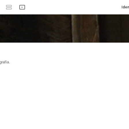
Iden
rafía.