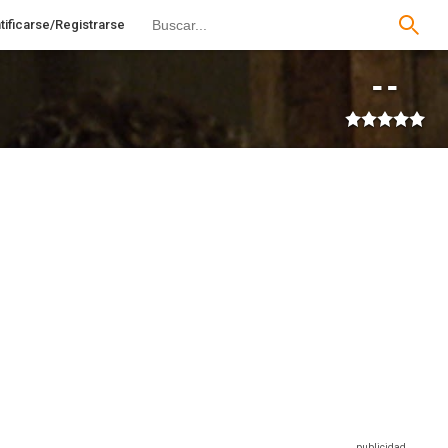
tificarse/Registrarse
--