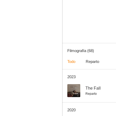
Doctoras de Filadelfia
8.0
Filmografía (68)
Todo
Reparto
2023
Providence
7.0
--
The Fall
Reparto
2020