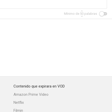
Mínimo de
50
palabras
Boy
Project X Zone OP
President Dia
--
--
--
Contenido que expirara en VOD
ligrosa
La guerra del Golfo
The Arrow
Amazon Prime Video
--
--
--
Netflix
Filmin