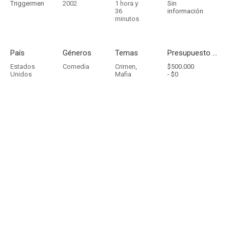
Triggermen
2002
1 hora y
Sin
36
información
minutos
País
Géneros
Temas
Presupuesto - Ingresos
Estados
Comedia
Crimen
,
$500.000
Unidos
Mafia
-
$0