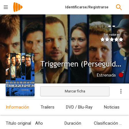
Identificarse/Registrarse
--
Sin valorar
Triggermen (Perseguidos por la Mafia)
Estrenada
Marcar ficha
Información
Trailers
DVD / Blu-Ray
Noticias
Título original
Año
Duración
Clasificación por edades