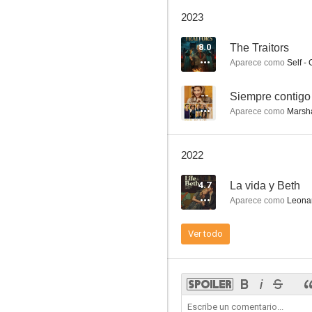
Me llamo Earl
2023
8.1
8.0
The Traitors
Aparece como
Self - 
--
Siempre contigo
Aparece como
Marsha
2022
Justified: La ley de Raylan
4.7
La vida y Beth
8.0
Aparece como
Leona
Ver todo