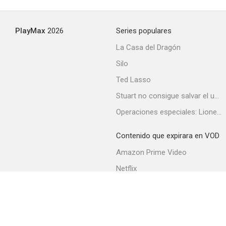
--
PlayMax
2026
Series populares
La Casa del Dragón
Silo
Ted Lasso
Stuart no consigue salvar el universo
Operaciones especiales: Lioness
Kid 90
--
Contenido que expirara en VOD
Amazon Prime Video
Netflix
Filmin
Movistar+
Movistar+ Fibra