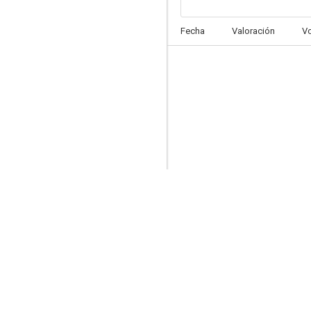
Black-ish
Fecha
Valoración
V
7.8
Sully
7.3