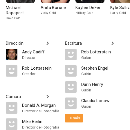
Michael
Anita Barone
Kaylee DeFer
Kyle Sulli
Rapaport
Vicky Gold
Hillary Gold
Larry Gold
Dave Gold
Dirección
Escritura
Andy Cadiff
Rob Lotterstein
Director
Guión
Rob Lotterstein
Stephen Engel
Creador
Guión
Darin Henry
Guión
Cámara
Claudia Lonow
Donald A. Morgan
Guión
Director de Fotografía
10 más
Mike Berlin
Director de Fotografía