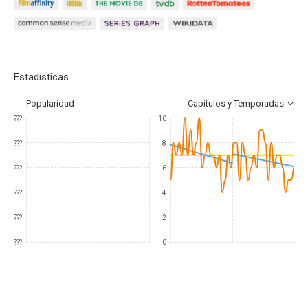
Estadísticas
Popularidad
Capítulos y Temporadas
???
10
???
8
???
6
???
4
???
2
???
0