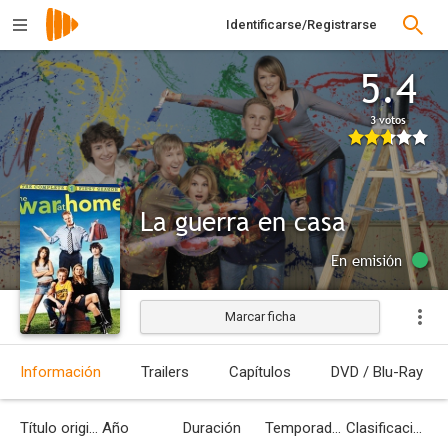
Identificarse/Registrarse
5.4
3 votos
La guerra en casa
En emisión
Marcar ficha
Información
Trailers
Capítulos
DVD / Blu-Ray
Título original
Año
Duración
Temporadas
Clasificación por edades