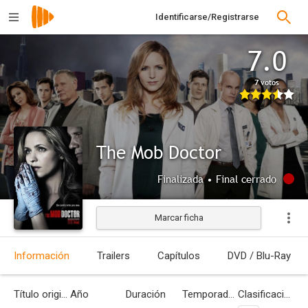
Identificarse/Registrarse
7.0
7 votos
The Mob Doctor
Finalizada • Final cerrado
Marcar ficha
Información
Trailers
Capítulos
DVD / Blu-Ray
Título original
Año
Duración
Temporadas
Clasificación por edades