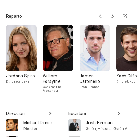
Reparto
Jordana Spiro
William
James
Zach Gilf
Forsythe
Carpinello
Dr. Grace Devlin
Dr. Brett Rob
Constantine
Leoni Franco
Alexander
Dirección
Escritura
Michael Dinner
Josh Berman
Director
Guión, Historia, Guión Adaptado