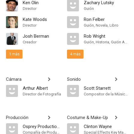
Ken Olin
Zachary Lutsky
Director
Guión
Kate Woods
Ron Felber
Director
Guión, Novela, Libro
Josh Berman
Rob Wright
Creador
Guión, Historia, Guión Adaptado
1 más
4 más
Cámara
Sonido
Arthur Albert
Scott Starrett
Director de Fotografía
Compositor de la Música Original
Producción
Costume & Make-Up
Osprey Production Group
Clinton Wayne
Compañía de Produccion
Special Effects Key Makeup Artist