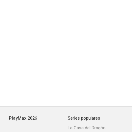
Los Simpson: Sin blanca Navidad
7.7
HouseBroken
7.5
PlayMax
2026
Series populares
La Casa del Dragón