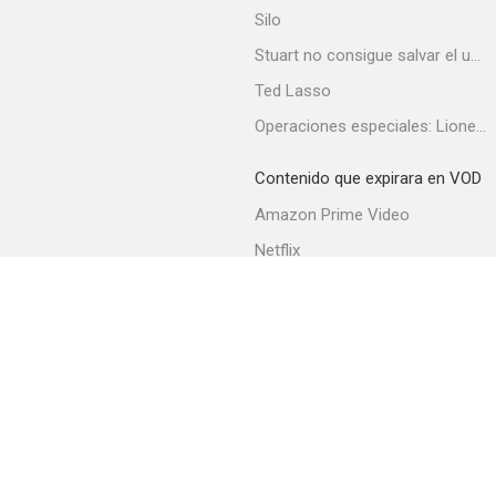
Silo
Stuart no consigue salvar el universo
Ted Lasso
Operaciones especiales: Lioness
Los quintillizos
7.4
Contenido que expirara en VOD
Amazon Prime Video
Netflix
Filmin
Movistar+
Movistar+ Fibra
Fantasy Island
7.3