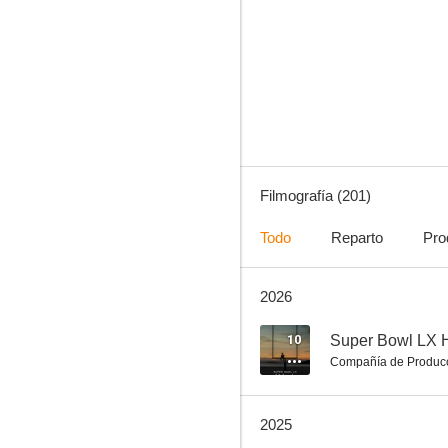
Bones
8.8
Filmografía (201)
Todo
Reparto
Pro
2026
Brooklyn Nine-Nine
8.8
10
Super Bowl LX 
Compañía de Produc
2025