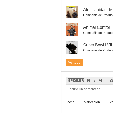
7.8
Compañía de Produc
--
Animal Control
911
Compañía de Produc
8.5
--
Super Bowl LVII
Compañía de Produc
Ver todo
Vis a vis
8.5
Fecha
Valoración
V