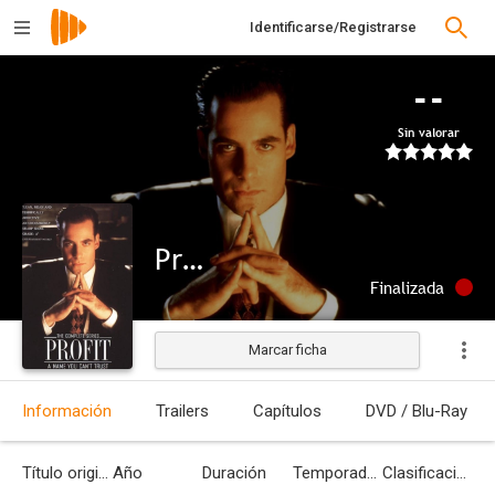
Identificarse/Registrarse
--
Sin valorar
Profit
Finalizada
Marcar ficha
Información
Trailers
Capítulos
DVD / Blu-Ray
Título original
Año
Duración
Temporadas
Clasificación por edades