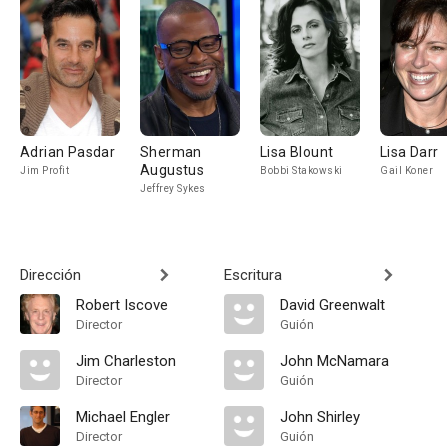
Adrian Pasdar
Sherman
Lisa Blount
Lisa Darr
Augustus
Jim Profit
Bobbi Stakowski
Gail Koner
Jeffrey Sykes
Dirección
Escritura
Robert Iscove
David Greenwalt
Director
Guión
Jim Charleston
John McNamara
Director
Guión
Michael Engler
John Shirley
Director
Guión