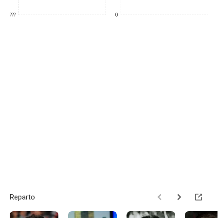
???
0
Reparto