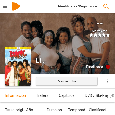
Identificarse/Registrarse
--
Sin valorar
Living Single
Finalizada
Marcar ficha
Información
Trailers
Capítulos
DVD / Blu-Ray
(4)
Título original
Año
Duración
Temporadas
Clasificación por edades