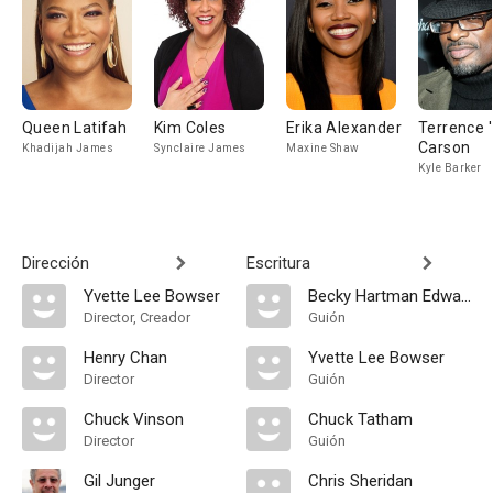
Queen Latifah
Kim Coles
Erika Alexander
Terrence '
Carson
Khadijah James
Synclaire James
Maxine Shaw
Kyle Barker
Dirección
Escritura
Yvette Lee Bowser
Becky Hartman Edwards
Director, Creador
Guión
Henry Chan
Yvette Lee Bowser
Director
Guión
Chuck Vinson
Chuck Tatham
Director
Guión
Gil Junger
Chris Sheridan