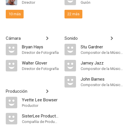
Director
Guión
10 más
22 más
Cámara
Sonido
Bryan Hays
Stu Gardner
Director de Fotografía
Compositor de la Música Original
Walter Glover
Jamey Jazz
Director de Fotografía
Compositor de la Música Original
John Barnes
Compositor de la Música Original
Producción
Yvette Lee Bowser
Productor
SisterLee Productions
Compañía de Produccion