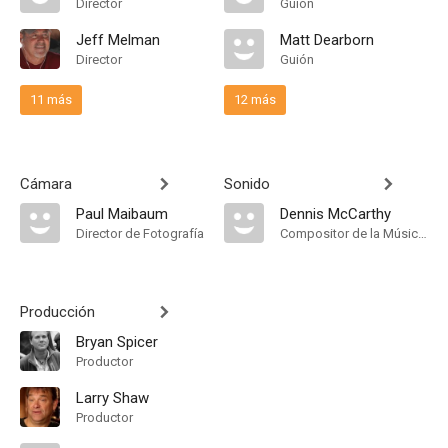
Director
Guión
Jeff Melman
Matt Dearborn
Director
Guión
11 más
12 más
Cámara
Sonido
Paul Maibaum
Dennis McCarthy
Director de Fotografía
Compositor de la Música Original, Música
Producción
Bryan Spicer
Productor
Larry Shaw
Productor