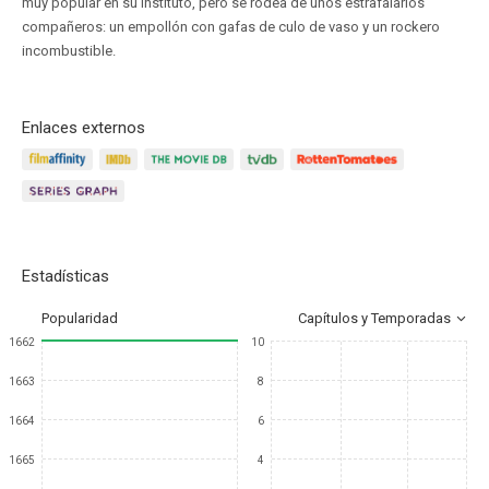
muy popular en su instituto, pero se rodea de unos estrafalarios
compañeros: un empollón con gafas de culo de vaso y un rockero
incombustible.
Enlaces externos
Estadísticas
Popularidad
Capítulos y Temporadas
1662
10
1663
8
1664
6
1665
4