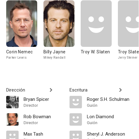
Corin Nemec
Billy Jayne
Troy W. Slaten
Troy Slat
Parker Lewis
Mikey Randall
Jerry Steiner
Dirección
Escritura
Bryan Spicer
Roger S.H. Schulman
Director
Guión
Rob Bowman
Lon Diamond
Director
Guión
Max Tash
Sheryl J. Anderson