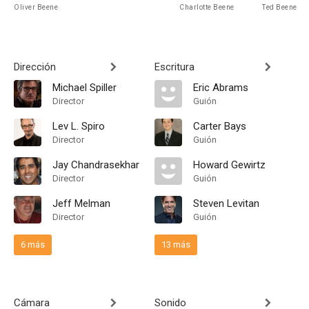
Oliver Beene
Charlotte Beene
Ted Beene
Dirección
Escritura
Michael Spiller
Eric Abrams
Director
Guión
Lev L. Spiro
Carter Bays
Director
Guión
Jay Chandrasekhar
Howard Gewirtz
Director
Guión
Jeff Melman
Steven Levitan
Director
Guión
6 más
13 más
Cámara
Sonido