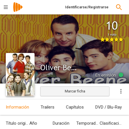
Identificarse/Registrarse
10
1 voto
Oliver Beene
En emisión
Marcar ficha
Información
Trailers
Capítulos
DVD / Blu-Ray
Título original
Año
Duración
Temporadas
Clasificación por edades