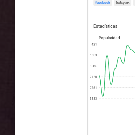
Estadísticas
Popularidad
421
1003
1586
2168
2751
3333