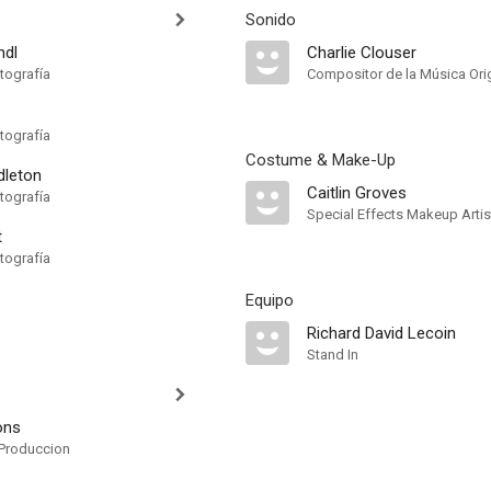
Sonido
ndl
Charlie Clouser
tografía
Compositor de la Música Orig
tografía
Costume & Make-Up
dleton
Caitlin Groves
tografía
Special Effects Makeup Artis
t
tografía
Equipo
Richard David Lecoin
Stand In
ons
Produccion