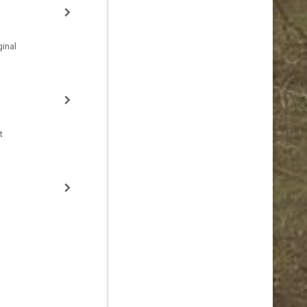
inal
t