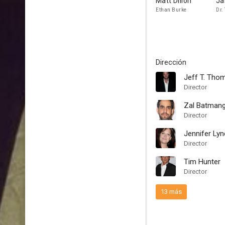
Matt Dillon
Ja
Ethan Burke
Dr.
Dirección
Jeff T. Tho
Director
Zal Batmangl
Director
Jennifer Ly
Director
Tim Hunter
Director
13 más