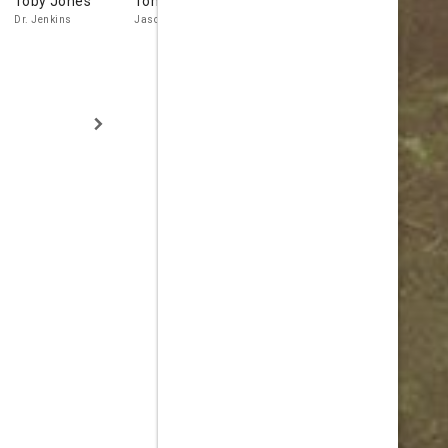
Toby Jones
Tom Stevens
Djimon
Melissa Le
Hounsou
Dr. Jenkins
Jason Higgins
Nurse Pam
CJ Mitchum