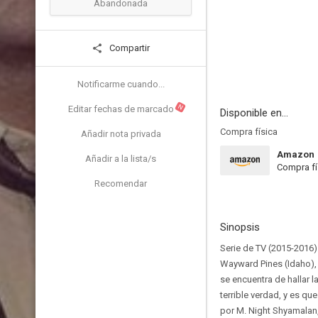
Abandonada
Compartir
Notificarme cuando...
N
Editar fechas de marcado
Disponible en...
Compra física
Añadir nota privada
Amazon
Añadir a la lista/s
Compra fí
Recomendar
Sinopsis
Serie de TV (2015-2016).
Wayward Pines (Idaho),
se encuentra de hallar 
terrible verdad, y es q
por M. Night Shyamalan, 