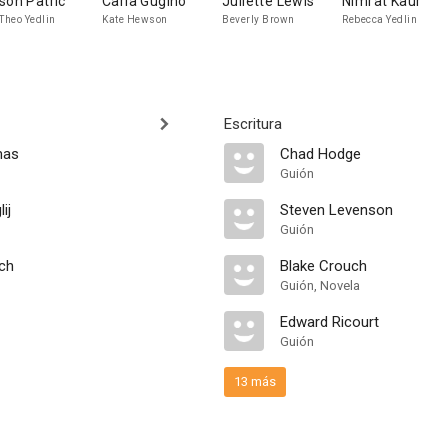
son Patric
Carla Gugino
Juliette Lewis
Nimrat Kaur
 Theo Yedlin
Kate Hewson
Beverly Brown
Rebecca Yedlin
Escritura
mas
Chad Hodge
Guión
ij
Steven Levenson
Guión
nch
Blake Crouch
Guión, Novela
Edward Ricourt
Guión
13 más