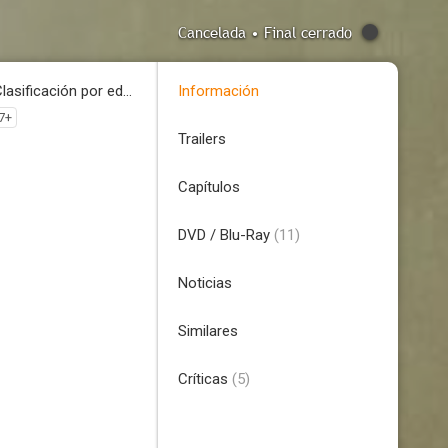
Cancelada • Final cerrado
Clasificación por edades
Información
7+
Trailers
Capítulos
DVD / Blu-Ray
(11)
Noticias
Similares
Críticas
(5)