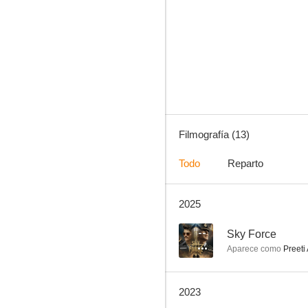
The Lunchbox
--
Filmografía (13)
Todo
Reparto
2025
Tip Top Taj Mahal
--
--
Sky Force
Aparece como
Preeti
2023