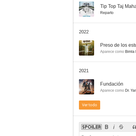
--
Tip Top Taj Maha
Reparto
Airlift
2022
--
--
Preso de los est
Aparece como
Bimla 
2021
7.6
Fundación
Aparece como
Dr. Ya
Una noche con el rey
Ver todo