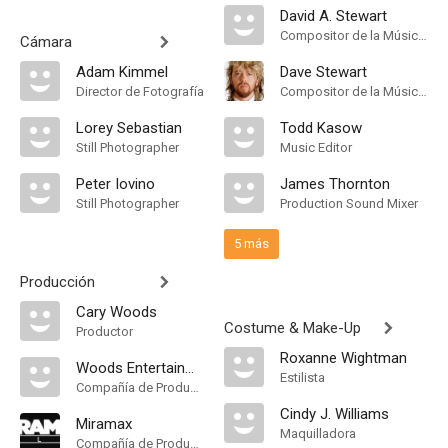
David A. Stewart
Compositor de la Música Original
Cámara
Adam Kimmel
Dave Stewart
Director de Fotografía
Compositor de la Música Original
Lorey Sebastian
Todd Kasow
Still Photographer
Music Editor
Peter Iovino
James Thornton
Still Photographer
Production Sound Mixer
5 más
Producción
Cary Woods
Costume & Make-Up
Productor
Roxanne Wightman
Woods Entertainment
Estilista
Compañía de Produccion
Cindy J. Williams
Miramax
Maquilladora
Compañía de Produccion