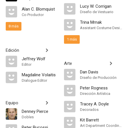
Lucy W. Corrigan
Alan C. Blomquist
Diseño de Vestuario
Co-Productor
Trina Mrnak
8 más
Assistant Costume Designer
1 más
Edición
Jeffrey Wolf
Arte
Editor
Dan Davis
Magdaline Volaitis
Diseño de Producción
Dialogue Editor
Peter Rogness
Dirección Artística
Equipo
Tracey A. Doyle
Decorados
Denney Pierce
Dobles
Kit Barrett
Art Department Coordinator
Peter Bucossi