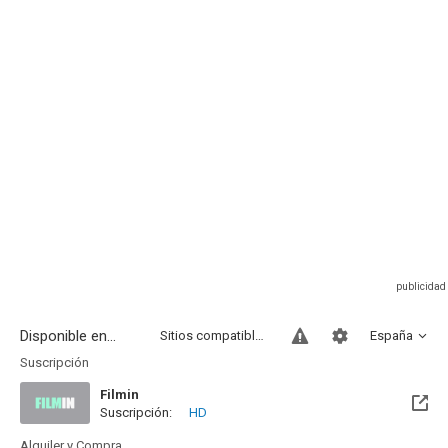
Disponible en...
Sitios compatibles
España
Suscripción
Filmin
Suscripción:
HD
Próximamente. A partir del Mar, 15 Sep 2026 (En 1 mes)
Alquiler y Compra