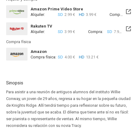
Amazon Prime Video Store
Alquiler:
SD
2.99 €
HD
3.99 €
Compra:
SD
7
Rakuten TV
Alquiler:
SD
3.99 €
Compra:
SD
7.99 €
Compra física
Amazon
Compra física:
SD
4.00 €
HD
13.21 €
Sinopsis
Para asistir a una reunión de antiguos alumnos del instituto Willie
Conway, un joven de 29 años, regresa a su hogar en la pequeña ciudad
de Knights Ridge. Allí tendrá tiempo para reflexionar sobre su futuro,
sobre la juventud que se acaba. El dilema que tiene ante sí no es fácil:
ser pianista o representante de ventas. Al mismo tiempo, Willie
reconsidera su relación con su novia Tracy.