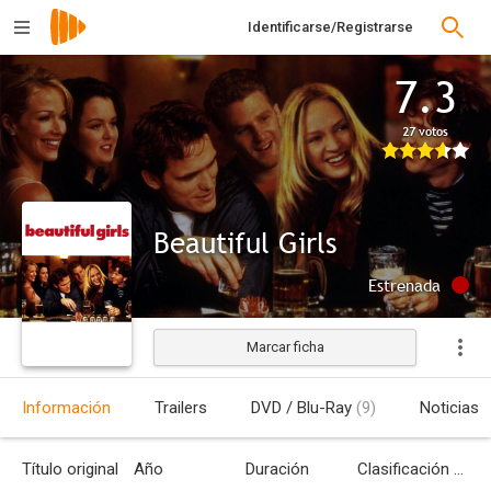
Identificarse/Registrarse
7.3
27 votos
Beautiful Girls
Estrenada
Marcar ficha
Información
Trailers
DVD / Blu-Ray
(9)
Noticias
Título original
Año
Duración
Clasificación por edades