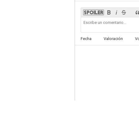
El ángel de la muerte
Fecha
Valoración
V
6.6
Cellular
8.5