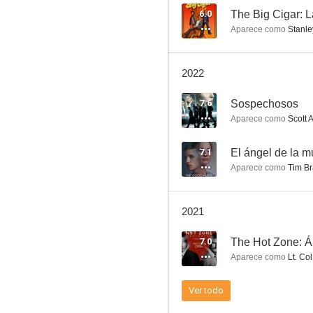
6.0
The Big Cigar: L
Aparece como
Stanle
El show de Truman
2022
7.3
7.6
Sospechosos
Aparece como
Scott 
7.1
El ángel de la m
Aparece como
Tim B
2021
Amar peligrosamente
7.0
The Hot Zone: Á
7.1
Aparece como
Lt. Col
Ver todo