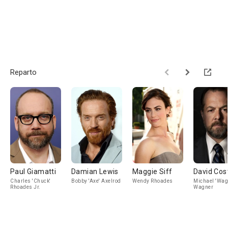
Reparto
Paul Giamatti
Damian Lewis
Maggie Siff
David Cos
Charles 'Chuck'
Bobby 'Axe' Axelrod
Wendy Rhoades
Michael 'Wag
Rhoades Jr.
Wagner