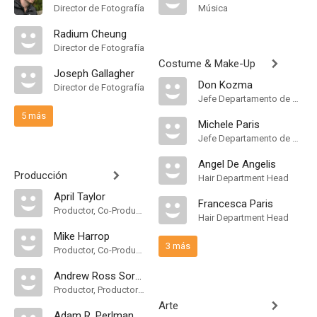
Director de Fotografía
Música
Radium Cheung
Director de Fotografía
Costume & Make-Up
Joseph Gallagher
Don Kozma
Director de Fotografía
Jefe Departamento de Maquillaje
5 más
Michele Paris
Jefe Departamento de Maquillaje
Angel De Angelis
Producción
Hair Department Head
April Taylor
Francesca Paris
Productor, Co-Productor, Co-Productor Ejecutivo, Unidad de Producción
Hair Department Head
Mike Harrop
3 más
Productor, Co-Productor, Productor Asociado, Co-Productor Ejecutivo
Andrew Ross Sorkin
Productor, Productor Ejecutivo
Arte
Adam R. Perlman