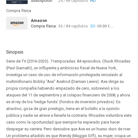
Suscripción:
24 / 84 capítulos
HD
Compra física
Amazon
Compra física:
36 / 84 capítulos
SD
68.88 €
12 / 84 
Sinopsis
Serie de TV (2016-2023). 7 temporadas. 84 episodios. Chuck Rhoades
(Paul Giamatti), un influyente y ambicioso fiscal de Nueva York,
investiga un caso de uso de información privilegiada vinculado al
multimillonario Bobby "Axe" Axelrod (Damian Lewis). Axe dirige su
propia compañía habiendo empezado de cero, sobrevivió a los
ataques del 11 de septiembre y al colapso financiero de 2008, y ahora
es el rey de los 'hedge funds' (fondos de inversión privados). Es
atractivo, goza de gran prestigio, tiene en el bolsillo a la opinión
pública y nadie se atreve a llevarle la contraria. Rhoades vislumbra este
caso como la oportunidad que siempre ha esperado para hacer
despegar su carrera. Pero descubre que Axe es un hueso duro de roer.
Un problema añadido es que Wendy (Maggie Siff), su mujer, ocupa un