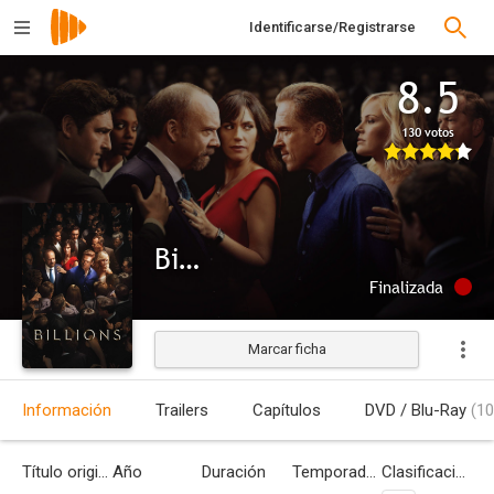
Identificarse/Registrarse
8.5
130 votos
Billions
Finalizada
Marcar ficha
Información
Trailers
Capítulos
DVD / Blu-Ray
(10
Título original
Año
Duración
Temporadas
Clasificación por edades