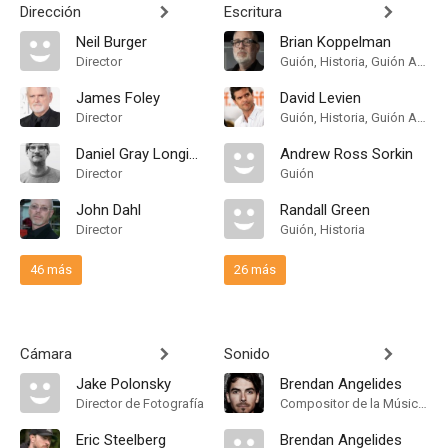
Dirección
Escritura
Neil Burger
Brian Koppelman
Director
Guión, Historia, Guión Adaptado
James Foley
David Levien
Director
Guión, Historia, Guión Adaptado
Daniel Gray Longino
Andrew Ross Sorkin
Director
Guión
John Dahl
Randall Green
Director
Guión, Historia
46 más
26 más
Cámara
Sonido
Jake Polonsky
Brendan Angelides
Director de Fotografía
Compositor de la Música Original
Eric Steelberg
Brendan Angelides