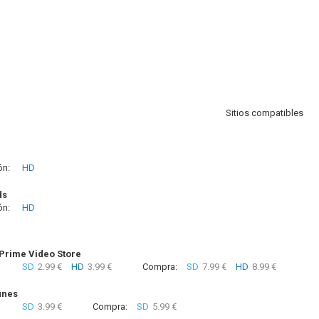
Sitios compatibles
ón:
HD
ds
ón:
HD
rime Video Store
SD
2.99 €
HD
3.99 €
Compra:
SD
7.99 €
HD
8.99 €
unes
SD
3.99 €
Compra:
SD
5.99 €