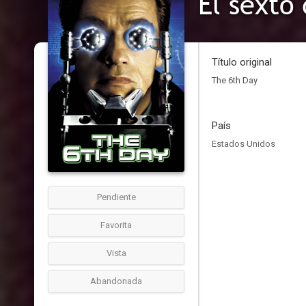
El sexto 
Título original
The 6th Day
País
Estados Unidos
Pendiente
Favorita
Vista
Abandonada