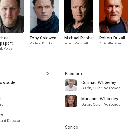
chael
Tony Goldwyn
Michael Rooker
Robert Duvall
paport
Michael Drucker
Robert Marshall
Dr. Griffin Weir
nk Morgan
Escritura
tiswoode
Cormac Wibberley
Guión, Guión Adaptado
l
Marianne Wibberley
sor
Guión, Guión Adaptado
ra
ant Director
Sonido