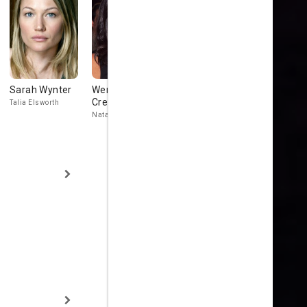
Sarah Wynter
Wendy
Rodney
Terry Crew
Crewson
Rowland
Talia Elsworth
Vincent
Natalie Gibson
P. Wiley