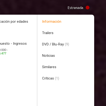
Estrenada
icación por edades
Información
Trailers
uesto - Ingresos
DVD / Blu-Ray
(9)
.000 -
5.477
Noticias
Similares
Críticas
(1)