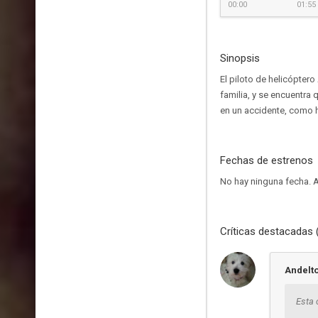
00:00
01:55
Sinopsis
El piloto de helicópter
familia, y se encuentra
en un accidente, como h
Fechas de estrenos
No hay ninguna fecha.
A
Críticas destacadas 
Andelt
Esta 