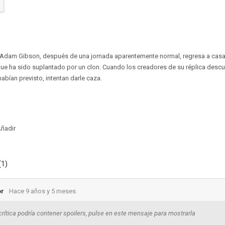
o Adam Gibson, después de una jornada aparentemente normal, regresa a casa
 que ha sido suplantado por un clon. Cuando los creadores de su réplica desc
abían previsto, intentan darle caza.
ñadir
(1)
or
Hace 9 años y 5 meses
crítica podría contener spoilers, pulse en este mensaje para mostrarla