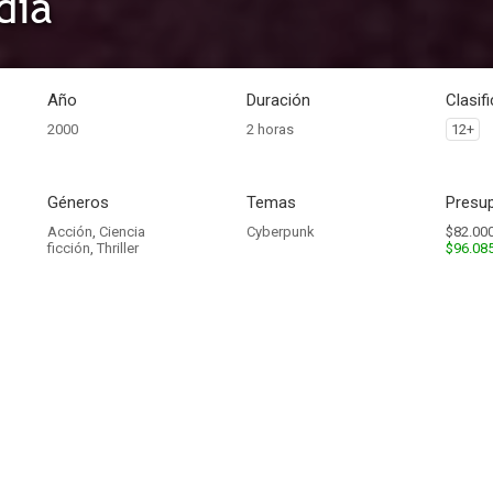
día
Año
Duración
Clasif
2000
2 horas
12+
Géneros
Temas
Presup
Acción
,
Ciencia
Cyberpunk
$82.000
ficción
,
Thriller
$96.08