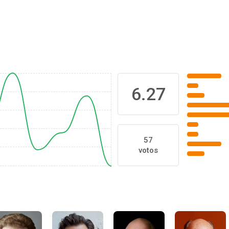
6.27
57
votos