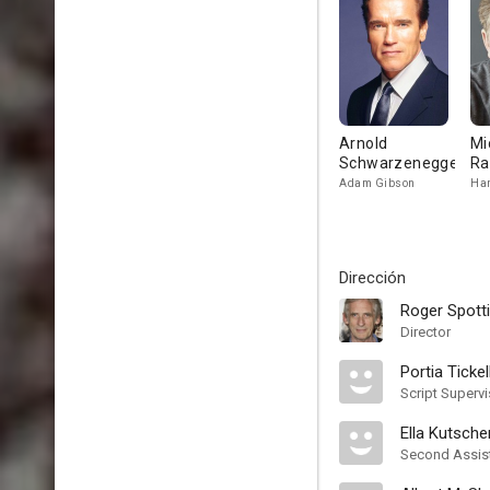
Arnold
Mi
Schwarzenegger
Ra
Adam Gibson
Ha
Dirección
Roger Spot
Director
Portia Tickel
Script Supervi
Ella Kutsche
Second Assist