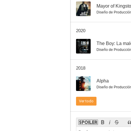
8.6
Mayor of Kingst
Diseño de Producció
Freddy contra Jason
2020
8.6
5.8
The Boy: La mal
Diseño de Producció
2018
6.5
Alpha
Diseño de Producció
Mayor of Kingstown
Ver todo
7.2