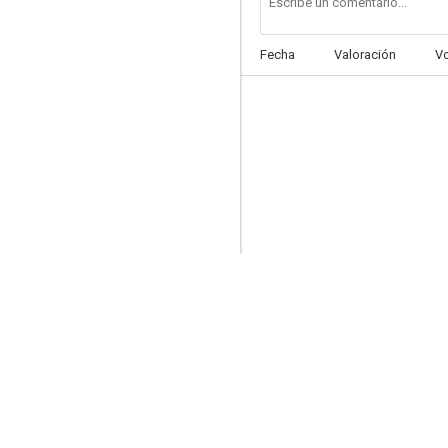
Fecha
Valoración
V
El milagro (Miracle)
5.9
Mandíbulas
--