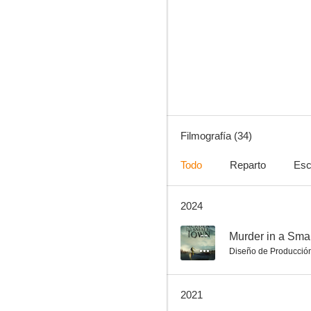
Destino final
6.4
Filmografía (34)
Todo
Reparto
Esc
2024
La tapadera
6.3
--
Murder in a Sma
Diseño de Producció
2021