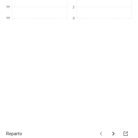
???
2
???
0
Reparto