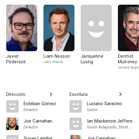
Javier
Liam Neeson
Jacqueline
Dermot
Pedersoli
Lustig
Mulroney
John Ottway
Jerome Talge
Dirección
Escritura
Esteban Gómez
Luciano Saracino
Director
Guión
Joe Carnahan
Ian Mackenzie Jeffers
Director
Guión Adaptado, Short Story
Susan Lambie
Joe Carnahan