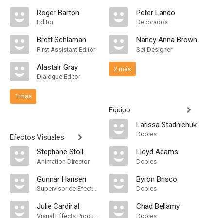
Roger Barton
Peter Lando
Editor
Decorados
Brett Schlaman
Nancy Anna Brown
First Assistant Editor
Set Designer
Alastair Gray
2 más
Dialogue Editor
1 más
Equipo
Larissa Stadnichuk
Dobles
Efectos Visuales
Stephane Stoll
Lloyd Adams
Animation Director
Dobles
Gunnar Hansen
Byron Brisco
Supervisor de Efectos Visuales
Dobles
Julie Cardinal
Chad Bellamy
Visual Effects Producer
Dobles