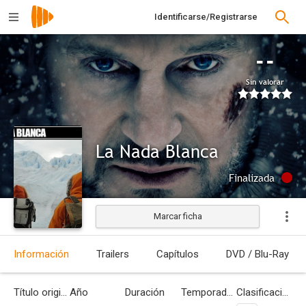
Identificarse/Registrarse
--
Sin valorar
La Nada Blanca
Finalizada
Marcar ficha
Información
Trailers
Capítulos
DVD / Blu-Ray
Título original
Año
Duración
Temporadas
Clasificación por edades