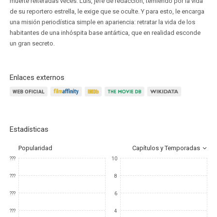
muerte reiteradas veces. Luis, jefe de redacción, temiendo por la vida
de su reportero estrella, le exige que se oculte. Y para esto, le encarga
una misión periodística simple en apariencia: retratar la vida de los
habitantes de una inhóspita base antártica, que en realidad esconde
un gran secreto.
Enlaces externos
Estadísticas
Popularidad
Capítulos y Temporadas
???
10
???
8
???
6
???
4