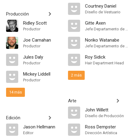
Courtney Daniel
Diseño de Vestuario
Producción
Ridley Scott
Gitte Axen
Productor
Jefe Departamento de Maquillaje
Joe Carnahan
Noriko Watanabe
Productor
Jefe Departamento de Maquillaje, Hair Department Head
Jules Daly
Roy Sidick
Productor
Hair Department Head
Mickey Liddell
2 más
Productor
14 más
Arte
John Willett
Diseño de Producción
Edición
Jason Hellmann
Ross Dempster
Editor
Dirección Artística