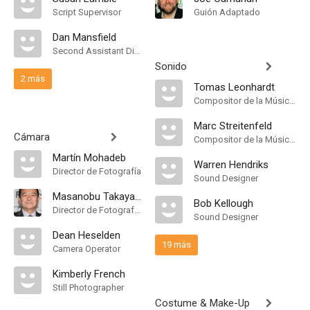
Script Supervisor
Guión Adaptado
Dan Mansfield
Second Assistant Director
Sonido
2 más
Tomas Leonhardt
Compositor de la Música Original
Marc Streitenfeld
Cámara
Compositor de la Música Original
Martín Mohadeb
Warren Hendriks
Director de Fotografía
Sound Designer
Masanobu Takayanagi
Bob Kellough
Director de Fotografía, Camera Operator
Sound Designer
Dean Heselden
19 más
Camera Operator
Kimberly French
Still Photographer
Costume & Make-Up