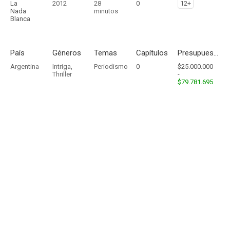
La
2012
28
0
12+
Nada
minutos
Blanca
País
Géneros
Temas
Capítulos
Presupuesto - Ingresos
Argentina
Intriga
,
Periodismo
0
$25.000.000
Thriller
-
$79.781.695