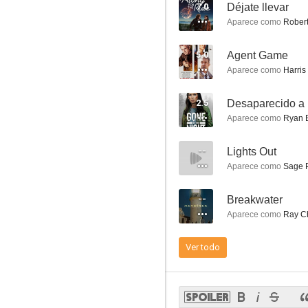
7.0
Déjate llevar
Aparece como
Robert
5.0
Agent Game
Aparece como
Harris
Stoker
2.5
Desaparecido a
6.9
Aparece como
Ryan 
--
Lights Out
Aparece como
Sage P
--
Breakwater
Aparece como
Ray Ch
Ver todo
Dirty Grandpa
6.7