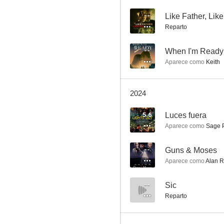
--
Like Father, Lik
Reparto
Chicago Med
--
When I'm Ready
7.8
Aparece como
Keith
2024
5.6
Luces fuera
Aparece como
Sage P
--
Guns & Moses
Aparece como
Alan R
The Purge
7.4
--
Sic
Reparto