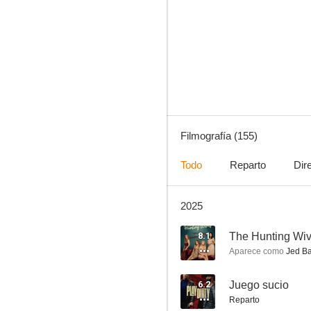
Chicago P.D.
8.5
Filmografía (155)
Todo
Reparto
Dir
2025
Chicago Fire
8.4
8.1
The Hunting Wi
Aparece como
Jed B
6.2
Juego sucio
Reparto