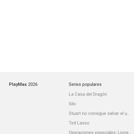
Luces fuera
5.5
PlayMax
2026
Series populares
La Casa del Dragón
Silo
Stuart no consigue salvar el universo
Patrulla nocturna
Ted Lasso
5.5
Operaciones especiales: Lioness