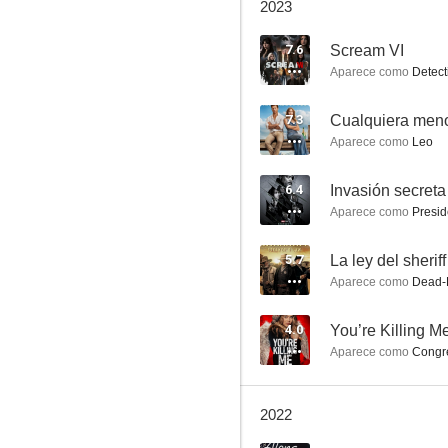
2023
7.6
Scream VI
Aparece como
Detect
Zodiac
7.3
Cualquiera meno
Aparece como
Leo
7.2
6.4
Invasión secreta
Aparece como
Presid
5.7
La ley del sherif
Aparece como
Dead-E
4.0
You’re Killing M
Copycat
Aparece como
Congr
7.0
2022