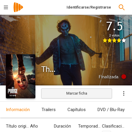
Identificarse/Registrarse
7.5
2 votos
The Purge 2
Finalizada
Marcar ficha
Información
Trailers
Capítulos
DVD / Blu-Ray
Título original
Año
Duración
Temporadas
Clasificación por edades