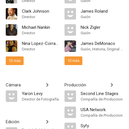
Director
Guión
Clark Johnson
James Roland
Director
Guión
Michael Nankin
Nick Zigler
Director
Guión
Nina Lopez-Corrado
James DeMonaco
Director
Guión, Historia, Original Film Writer
13 más
10 más
Cámara
Producción
Yaron Levy
Second Line Stages
Director de Fotografía
Compañía de Produccion
USA Network
Compañía de Produccion
Edición
Syfy