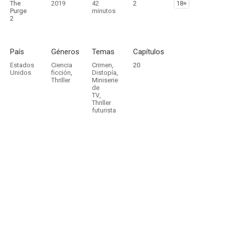
The
2019
42
2
18+
Purge
minutos
2
País
Géneros
Temas
Capítulos
Estados
Ciencia
Crimen
,
20
Unidos
ficción
,
Distopía
,
Thriller
Miniserie
de
TV
,
Thriller
futurista