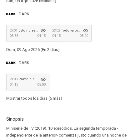
Sab, 08 Ago 2026 (Mañana)
DARK
2X01
Esto no es un simulacro
2X02
Todo va bien
03:35
04:15
04:15
05:00
Dom, 09 Ago 2026 (En 2 días)
DARK
2X03
Punto ciego
04:15
05:00
Mostrar todos los días (5 más)
Sinopsis
Miniserie de TV (2019). 10 episodios. La segunda temporada -
independiente de la anterior- comienza justo cuando una noche de