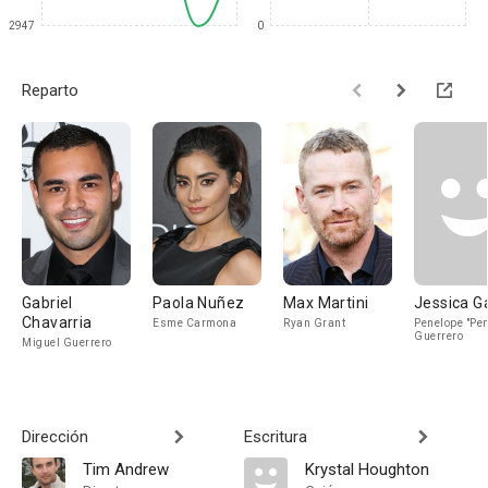
2947
0
Reparto
Gabriel
Paola Nuñez
Max Martini
Jessica G
Chavarria
Esme Carmona
Ryan Grant
Penelope "Pe
Guerrero
Miguel Guerrero
Dirección
Escritura
Tim Andrew
Krystal Houghton