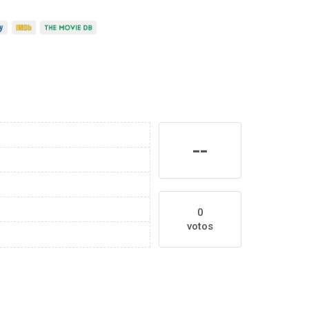
--
0
votos