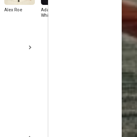
Alex Roe
Adam Lazarre-
Stephen
White
Stapinski