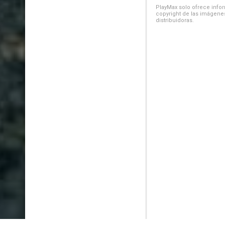
PlayMax solo ofrece inform
copyright de las imágenes
distribuidoras.