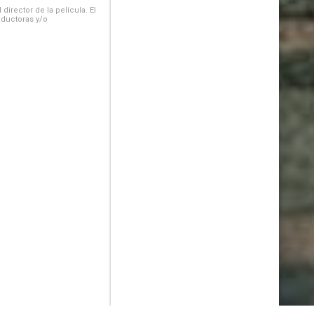
irector de la película. El
oductoras y/o