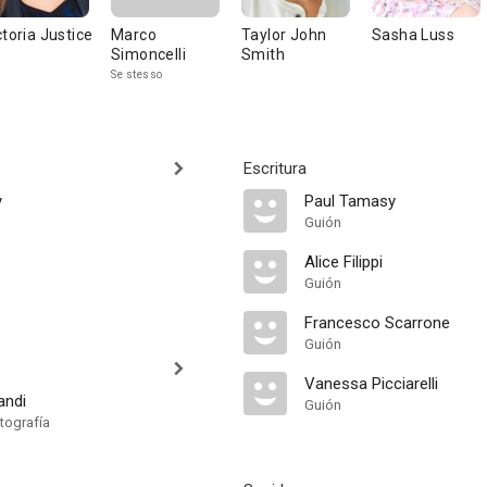
ctoria Justice
Marco
Taylor John
Sasha Luss
Simoncelli
Smith
Se stesso
Escritura
y
Paul Tamasy
Guión
Alice Filippi
Guión
Francesco Scarrone
Guión
Vanessa Picciarelli
andi
Guión
tografía