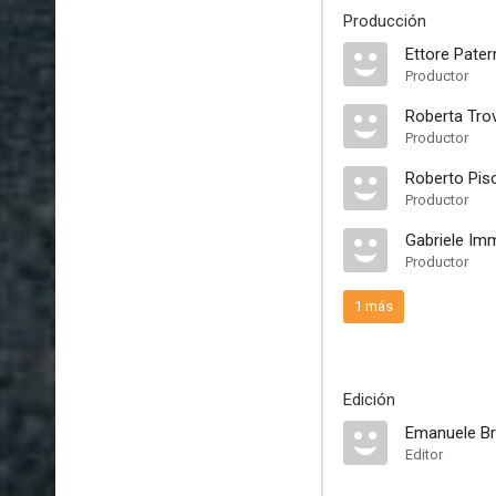
Producción
Ettore Pate
Productor
Roberta Tro
Productor
Roberto Pis
Productor
Gabriele Imm
Productor
1 más
Edición
Emanuele Br
Editor