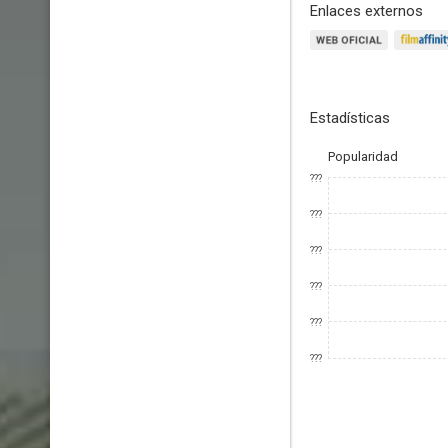
Enlaces externos
Estadísticas
Popularidad
???
???
???
???
???
???