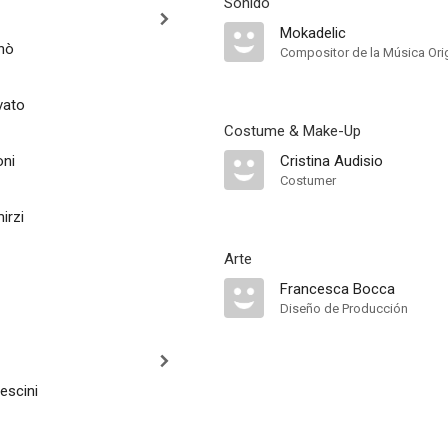
Sonido
Mokadelic
rnò
Compositor de la Música Orig
vato
Costume & Make-Up
oni
Cristina Audisio
Costumer
irzi
Arte
Francesca Bocca
Diseño de Producción
escini