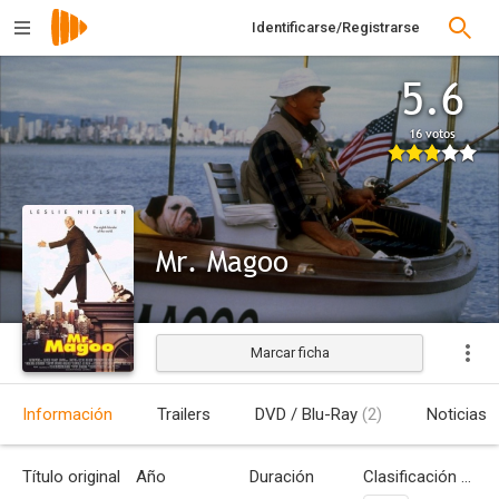
Identificarse/Registrarse
5.6
16 votos
Mr. Magoo
Marcar ficha
Estrenada
Información
Trailers
DVD / Blu-Ray
(2)
Noticias
Título original
Año
Duración
Clasificación por edades