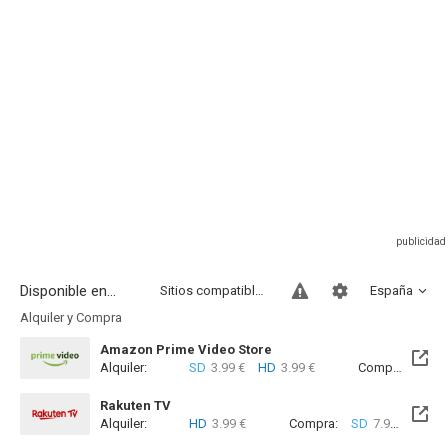
Disponible en...
Sitios compatibles
España
Alquiler y Compra
Amazon Prime Video Store
Alquiler:
SD
3.99 €
HD
3.99 €
Compra:
SD
7
Rakuten TV
Alquiler:
HD
3.99 €
Compra:
SD
7.99 €
HD
8