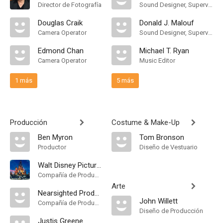
Director de Fotografía
Sound Designer, Supervising Sound Editor
Douglas Craik
Donald J. Malouf
Camera Operator
Sound Designer, Supervising Sound Editor
Edmond Chan
Michael T. Ryan
Camera Operator
Music Editor
1 más
5 más
Producción
Costume & Make-Up
Ben Myron
Tom Bronson
Productor
Diseño de Vestuario
Walt Disney Pictures
Compañía de Produccion
Arte
Nearsighted Productions
John Willett
Compañía de Produccion
Diseño de Producción
Justis Greene