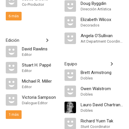
Doug Byggdin
Co-Productor
Dirección Artística
6 más
Elizabeth Wilcox
Decorados
Angela O'Sullivan
Edición
Art Department Coordinator
David Rawlins
Editor
Equipo
Stuart H. Pappé
Editor
Brett Armstrong
Dobles
Michael R. Miller
Editor
Owen Walstrom
Dobles
Victoria Sampson
Dialogue Editor
Lauro David Chartrand-DelValle
Dobles
1 más
Richard Yuen Tak
Stunt Coordinator