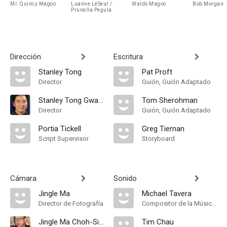
Mr. Quincy Magoo
Luanne LeSeur /
Waldo Magoo
Bob Morgan
Prunella Pegula
Dirección
Escritura
Stanley Tong
Pat Proft
Director
Guión, Guión Adaptado
Stanley Tong Gwai-Lai
Tom Sherohman
Director
Guión, Guión Adaptado
Portia Tickell
Greg Tiernan
Script Supervisor
Storyboard
Cámara
Sonido
Jingle Ma
Michael Tavera
Director de Fotografía
Compositor de la Música Original
Jingle Ma Choh-Sing
Tim Chau