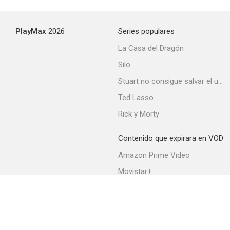
8.3
PlayMax
2026
Series populares
La Casa del Dragón
Silo
Stuart no consigue salvar el universo
Ted Lasso
Rick y Morty
Infinity Train
8.0
Contenido que expirara en VOD
Amazon Prime Video
Movistar+
Netflix
Filmin
HBO Max