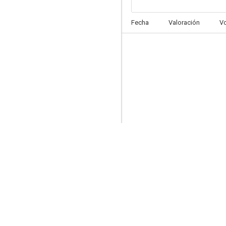
Familia de policías
Fecha
Valoración
V
8.5
Arrow
8.4