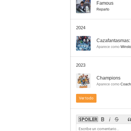
Grace and Frankie
--
Famous
Reparto
8.6
2024
6.6
Cazafantasmas: 
Aparece como
Winst
2023
Scandal
6.3
Champions
8.5
Aparece como
Coach 
Ver todo