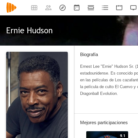
Ernie Hudson
Biografía
Ernest Lee "Ernie" Hudson Sr. (
estadounidense. Es conocido p
en las películas de Los cazafan
la película de culto El Cuervo y 
Dragonball Evolution.
Mejores participaciones
9.1