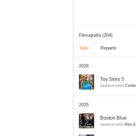
8.9
Filmografía (204)
Todo
Reparto
2026
Modern Family
8.7
8.0
Toy Story 5
Aparece como
Combat
2025
8.5
Boston Blue
Aparece como
Rev. E