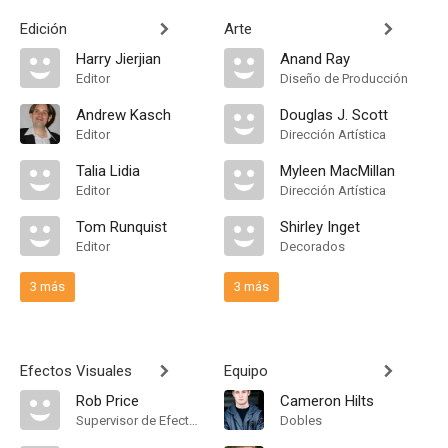
Edición
Arte
Harry Jierjian
Anand Ray
Editor
Diseño de Producción
Andrew Kasch
Douglas J. Scott
Editor
Dirección Artística
Talia Lidia
Myleen MacMillan
Editor
Dirección Artística
Tom Runquist
Shirley Inget
Editor
Decorados
3 más
3 más
Efectos Visuales
Equipo
Rob Price
Cameron Hilts
Supervisor de Efectos Visuales
Dobles