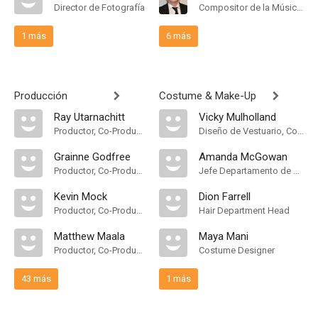
Director de Fotografía
Compositor de la Música Original
1 más
6 más
Producción
Costume & Make-Up
Ray Utarnachitt
Vicky Mulholland
Productor, Co-Productor Ejecutivo, Productor Ejecutivo, Productor Supervisor
Diseño de Vestuario, Costume Designer
Grainne Godfree
Amanda McGowan
Productor, Co-Productor Ejecutivo, Productor Ejecutivo, Consultor de Producción, Productor Supervisor
Jefe Departamento de Maquillaje
Kevin Mock
Dion Farrell
Productor, Co-Productor Ejecutivo, Productor Supervisor
Hair Department Head
Matthew Maala
Maya Mani
Productor, Co-Productor, Productor Supervisor
Costume Designer
43 más
1 más