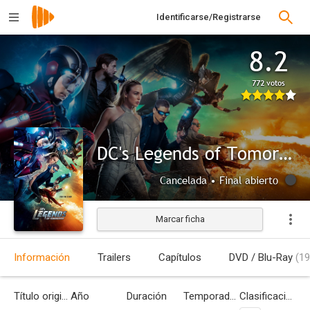
Identificarse/Registrarse
8.2
772 votos
DC's Legends of Tomorrow
Cancelada • Final abierto
Marcar ficha
Información
Trailers
Capítulos
DVD / Blu-Ray
(19
Título original
Año
Duración
Temporadas
Clasificación por edades