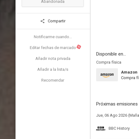
Abandonada
Compartir
Notificarme cuando...
N
Editar fechas de marcado
Disponible en...
Añadir nota privada
Compra física
Añadir a la lista/s
Amazon
Compra fí
Recomendar
Próximas emisiones 
Jue, 06 Ago 2026 (Mañ
BBC History