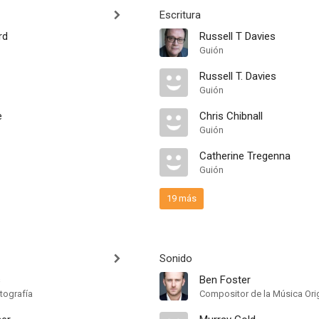
Escritura
rd
Russell T Davies
Guión
Russell T. Davies
Guión
e
Chris Chibnall
Guión
Catherine Tregenna
Guión
19 más
Sonido
s
Ben Foster
tografía
Compositor de la Música Orig