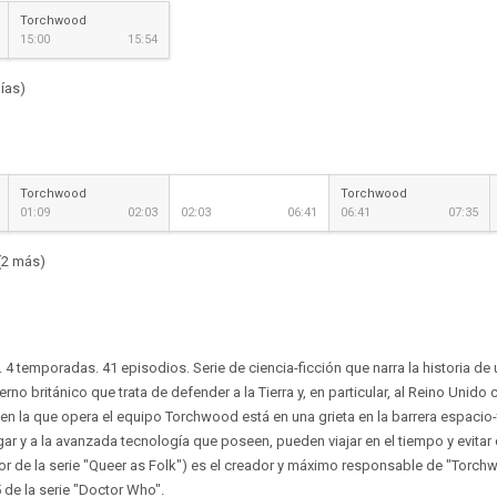
Torchwood
15:00
15:54
ías)
Torchwood
Torchwood
01:09
02:03
02:03
06:41
06:41
07:35
(2 más)
 4 temporadas. 41 episodios. Serie de ciencia-ficción que narra la historia de
rno británico que trata de defender a la Tierra y, en particular, al Reino Unid
 en la que opera el equipo Torchwood está en una grieta en la barrera espacio
ar y a la avanzada tecnología que poseen, pueden viajar en el tiempo y evitar 
dor de la serie "Queer as Folk") es el creador y máximo responsable de "Torchw
de la serie "Doctor Who".