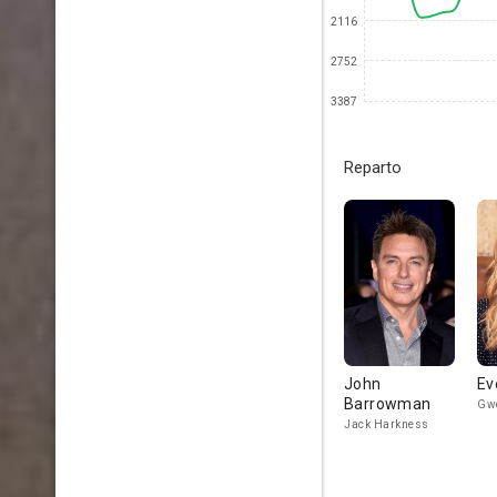
2116
2752
3387
Reparto
John
Ev
Barrowman
Gw
Jack Harkness