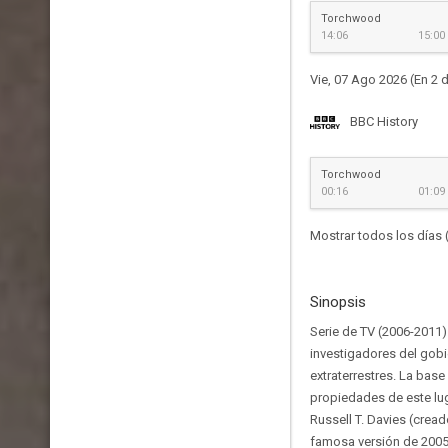
Torchwood
14:06
15:00
Vie, 07 Ago 2026 (En 2 d
BBC History
Torchwood
00:16
01:09
Mostrar todos los días 
Sinopsis
Serie de TV (2006-2011).
investigadores del gobie
extraterrestres. La base
propiedades de este lug
Russell T. Davies (crea
famosa versión de 2005 