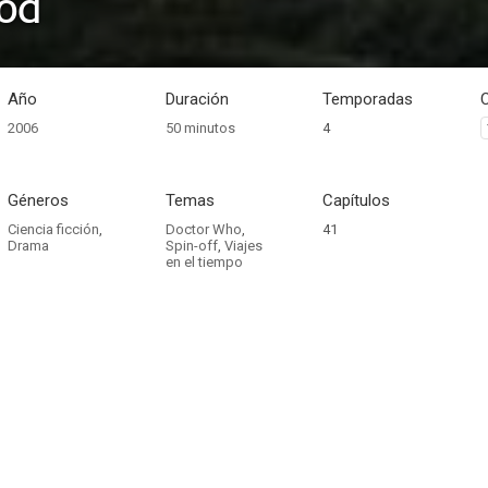
od
Año
Duración
Temporadas
2006
50 minutos
4
Géneros
Temas
Capítulos
Ciencia ficción
,
Doctor Who
,
41
Drama
Spin-off
,
Viajes
en el tiempo