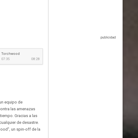
Torchwood
07:35
08:28
 un equipo de
o contra las amenazas
-tiempo. Gracias a las
cualquier de desastre.
ood", un spin-off de la