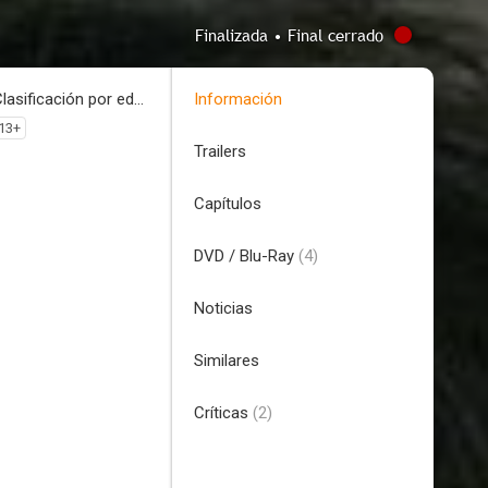
Finalizada • Final cerrado
Clasificación por edades
Información
13+
Trailers
Capítulos
DVD / Blu-Ray
(4)
Noticias
Similares
Críticas
(2)