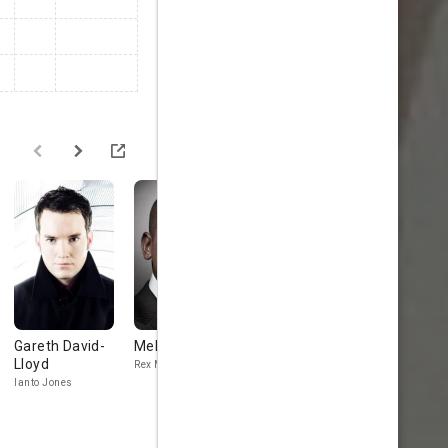
Gareth David-
Mekhi Phifer
Bill Pullman
Kai Owen
Lloyd
Rex Matheson
Oswald Danes
Rhys Williams
Ianto Jones