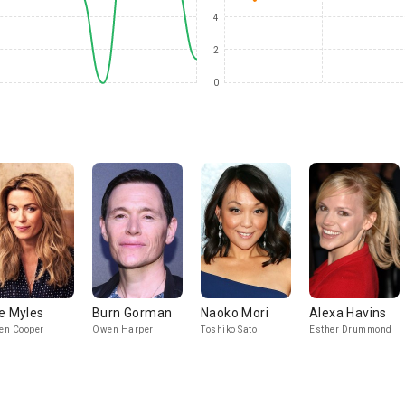
4
2
0
e Myles
Burn Gorman
Naoko Mori
Alexa Havins
en Cooper
Owen Harper
Toshiko Sato
Esther Drummond