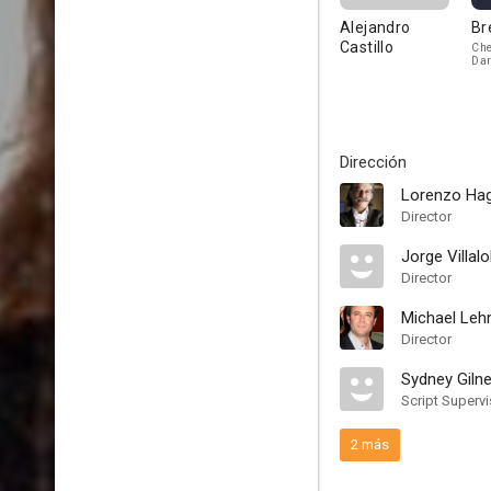
Alejandro
Br
Castillo
Che
Dar
Dirección
Lorenzo Ha
Director
Jorge Villal
Director
Michael Le
Director
Sydney Gilne
Script Supervi
2 más