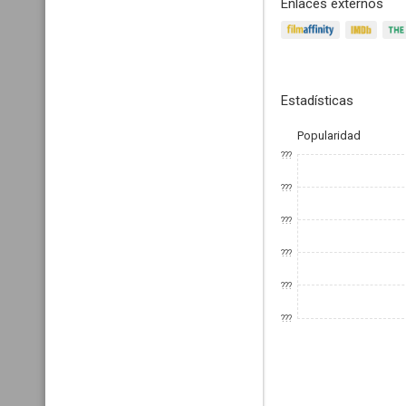
Enlaces externos
Estadísticas
Popularidad
???
???
???
???
???
???