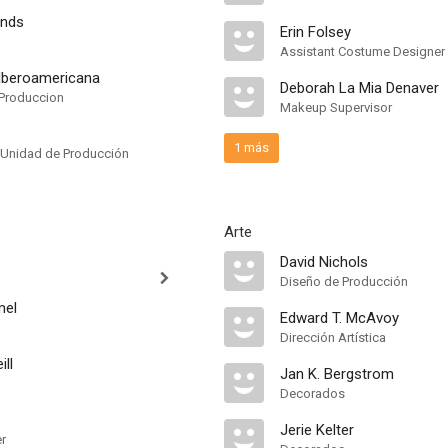
onds
Erin Folsey
Assistant Costume Designer
 Iberoamericana
Deborah La Mia Denaver
Produccion
Makeup Supervisor
1 más
 Unidad de Producción
Arte
David Nichols
Diseño de Producción
mel
Edward T. McAvoy
Dirección Artística
ll
Jan K. Bergstrom
Decorados
Jerie Kelter
er