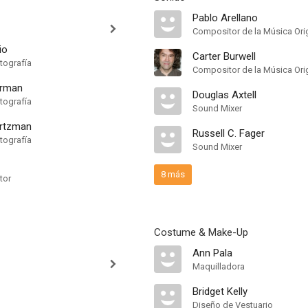
Pablo Arellano
Compositor de la Música Orig
io
Carter Burwell
tografía
Compositor de la Música Orig
erman
Douglas Axtell
tografía
Sound Mixer
rtzman
Russell C. Fager
tografía
Sound Mixer
8 más
tor
Costume & Make-Up
Ann Pala
Maquilladora
Bridget Kelly
Diseño de Vestuario