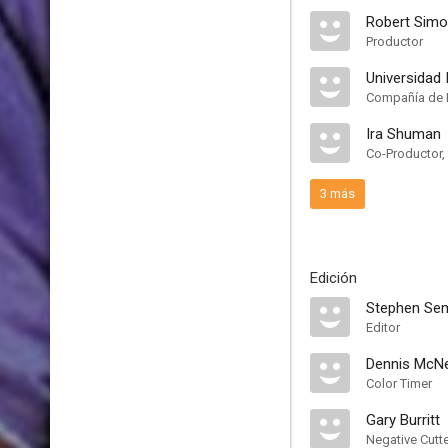
Robert Sim
Productor
Universidad
Compañía de 
Ira Shuman
Co-Productor,
3 más
Edición
Stephen Se
Editor
Dennis McNei
Color Timer
Gary Burritt
Negative Cutt