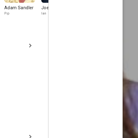
Adam Sandler
Joe Mantegna
Chris Farley
Judd Nels
Pip
Ian
Officer Wilson
Jimmie Wing