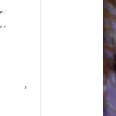
inal
inal