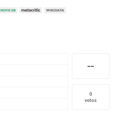
--
0
votos