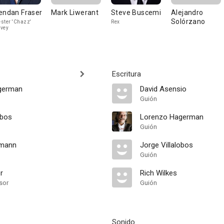
endan Fraser
Mark Liwerant
Steve Buscemi
Alejandro
Solórzano
ster 'Chazz'
Rex
vey
Escritura
german
David Asensio
Guión
obos
Lorenzo Hagerman
Guión
hmann
Jorge Villalobos
Guión
r
Rich Wilkes
sor
Guión
Sonido