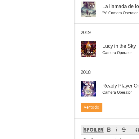
7.3
La llamada de lo
"A" Camera Operator
Escuela de jóvenes asesinos
2019
7.4
6.1
Lucy in the Sky
Camera Operator
2018
7.9
Ready Player O
Camera Operator
El puente de los espías
Ver todo
7.3