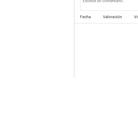
Fecha
Valoración
V
La llamada de lo salvaje
7.1
Minority Report
6.9