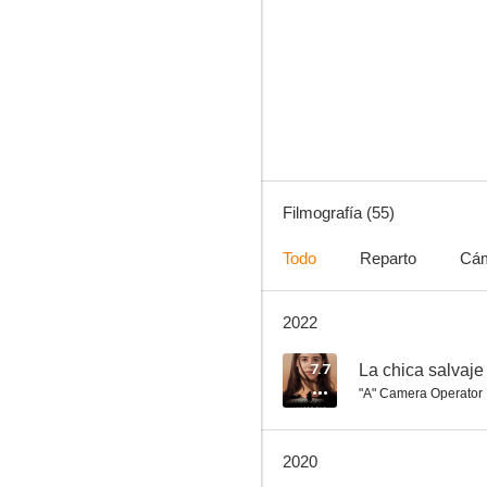
La terminal
7.7
Filmografía (55)
Todo
Reparto
Cá
2022
La chica salvaje
7.4
7.7
La chica salvaje
"A" Camera Operator
2020