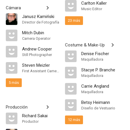
Carlton Kaller
Cámara
Music Editor
Janusz Kamiński
23 más
Director de Fotografía
Mitch Dubin
Camera Operator
Costume & Make-Up
Andrew Cooper
Denise Fischer
Still Photographer
Maquilladora
Steven Meizler
Stacye P. Branche
First Assistant Camera
Maquilladora
5 más
Carrie Angland
Maquilladora
Betsy Heimann
Producción
Diseño de Vestuario
Richard Sakai
12 más
Productor