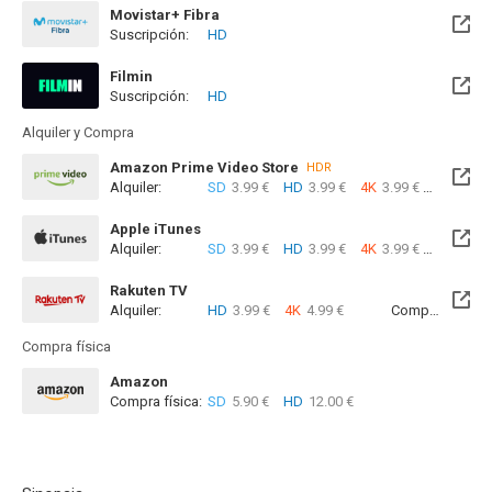
Movistar+ Fibra
Suscripción:
HD
Disponible hasta el Jue, 05 Nov 2026 (Quedan 2 meses)
Filmin
Suscripción:
HD
Disponible hasta el Sab, 06 Mar 2027 (Quedan 6 meses)
Alquiler y Compra
Amazon Prime Video Store
HDR
Alquiler:
SD
3.99 €
HD
3.99 €
4K
3.99 €
Com
Apple iTunes
Alquiler:
SD
3.99 €
HD
3.99 €
4K
3.99 €
Com
Rakuten TV
Alquiler:
HD
3.99 €
4K
4.99 €
Compra:
SD
5
Compra física
Amazon
Compra física:
SD
5.90 €
HD
12.00 €