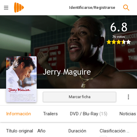
Identificarse/Registrarse
6.8
76 votos
Jerry Maguire
Marcar ficha
Estrenada
Información
Trailers
DVD / Blu-Ray
(15)
Noticias
Título original
Año
Duración
Clasificación por edades