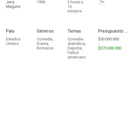
Jerry
1996
2 horas y
7+
Maguire
13
minutos
País
Géneros
Temas
Presupuesto - Ingresos
Estados
Comedia
,
Comedia
$50.000.000
Unidos
Drama
,
dramática
,
-
Romance
Deporte
,
$273.600.000
Fútbol
americano