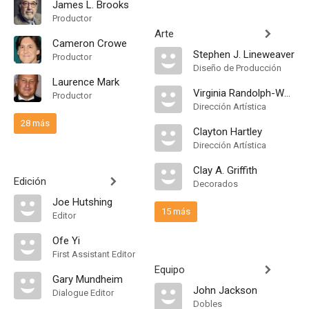
James L. Brooks
Productor
Arte
Cameron Crowe
Stephen J. Lineweaver
Productor
Diseño de Producción
Laurence Mark
Virginia Randolph-Weaver
Productor
Dirección Artística
28 más
Clayton Hartley
Dirección Artística
Clay A. Griffith
Edición
Decorados
Joe Hutshing
15 más
Editor
Ofe Yi
First Assistant Editor
Equipo
Gary Mundheim
John Jackson
Dialogue Editor
Dobles