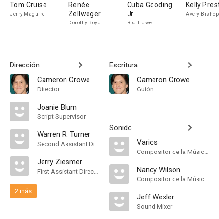
Tom Cruise
Renée
Cuba Gooding
Kelly Pres
Zellweger
Jr.
Jerry Maguire
Avery Bishop
Dorothy Boyd
Rod Tidwell
Dirección
Escritura
Cameron Crowe
Cameron Crowe
Director
Guión
Joanie Blum
Script Supervisor
Sonido
Warren R. Turner
Varios
Second Assistant Director
Compositor de la Música Original
Jerry Ziesmer
Nancy Wilson
First Assistant Director
Compositor de la Música Original
2 más
Jeff Wexler
Sound Mixer