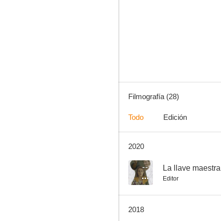
Nacido el cuatro de julio
7.2
Filmografía (28)
Todo
Edición
2020
Una proposición indecente
6.8
--
La llave maestra
Editor
2018