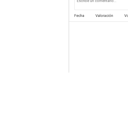
Fecha
Valoración
V
No es tan fácil
6.2
Robin Hood
7.4