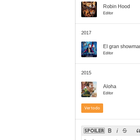
6.2
Robin Hood
Editor
Jerry Maguire
2017
6.5
8.4
El gran showma
Editor
2015
6.4
Aloha
Editor
La llave del mal
Ver todo
6.4