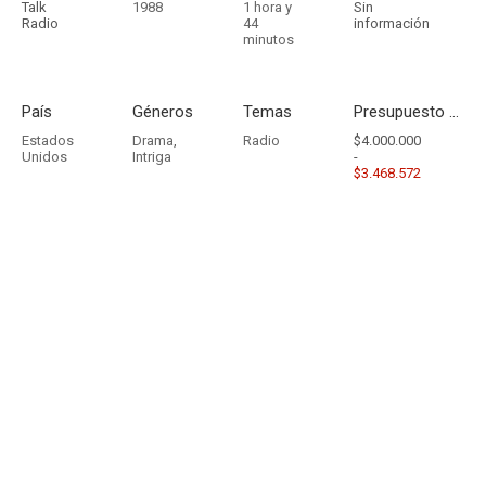
Talk
1988
1 hora y
Sin
Radio
44
información
minutos
País
Géneros
Temas
Presupuesto - Ingresos
Estados
Drama
,
Radio
$4.000.000
Unidos
Intriga
-
$3.468.572