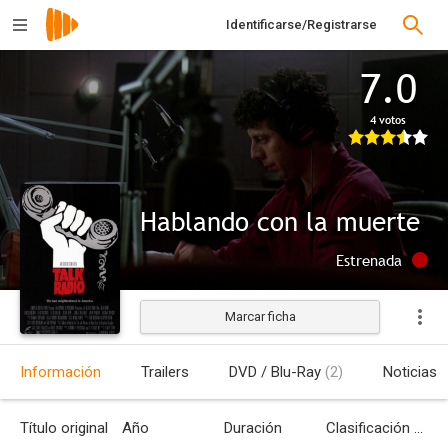
Identificarse/Registrarse
7.0
4 votos
Hablando con la muerte
Estrenada
Marcar ficha
Información
Trailers
DVD / Blu-Ray
(2)
Noticias
Título original
Año
Duración
Clasificación por edades