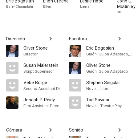
Eric Bogosian
Ellen Greene
Leslie Hope
John C.
McGinley
Barry Champlain
Ellen
Laura
Stu
Dirección
Escritura
Oliver Stone
Eric Bogosian
Director
Guión, Guión Adaptado, Novela, Theatre Play
Susan Malerstein
Oliver Stone
Script Supervisor
Guión, Guión Adaptado
Vebe Borge
Stephen Singular
Second Assistant Director
Novela, Libro
Joseph P. Reidy
Tad Savinar
First Assistant Director
Novela, Theatre Play
Cámara
Sonido