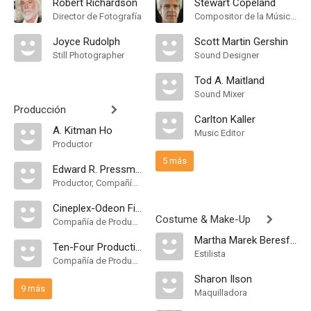
Robert Richardson
Stewart Copeland
Director de Fotografía
Compositor de la Música Original
Joyce Rudolph
Scott Martin Gershin
Still Photographer
Sound Designer
Tod A. Maitland
Sound Mixer
Producción
Carlton Kaller
A. Kitman Ho
Music Editor
Productor
5 más
Edward R. Pressman
Productor, Compañía de Produccion
Cineplex-Odeon Films
Costume & Make-Up
Compañía de Produccion
Martha Marek Beresford
Ten-Four Productions
Estilista
Compañía de Produccion
Sharon Ilson
9 más
Maquilladora