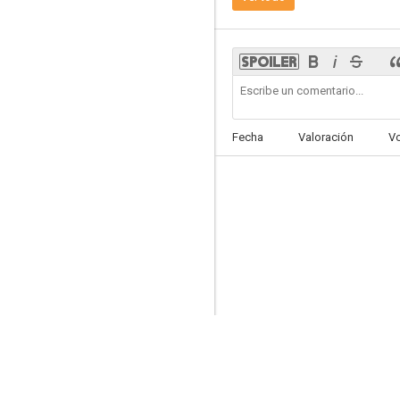
6.8
Fecha
Valoración
V
Jerry Maguire
6.4