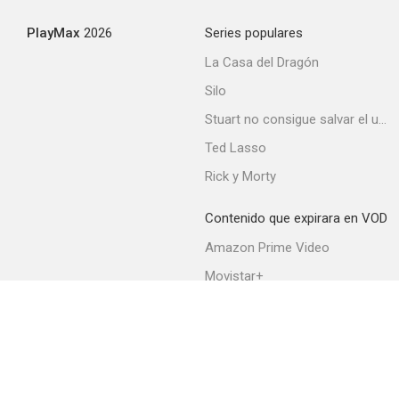
4.0
PlayMax
2026
Series populares
La Casa del Dragón
Silo
Stuart no consigue salvar el universo
Ted Lasso
Rick y Morty
Room 6 (Puerta al infierno)
Contenido que expirara en VOD
--
Amazon Prime Video
Movistar+
Netflix
Filmin
HBO Max