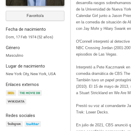
desarrolla rasgos sobrehumanos
de la Universidad de Nueva York,
Favorito/a
Calendar Girl junto a Jason Prie
en la comedia de situación de A
con Jay Mohr y Hilary Swank en
Fecha de nacimiento
Dom, 17 Feb 1974 (52 años)
O'Connell interpretó al detectiv
Género
NBC Crossing Jordan (2001-2007)
episodios de Las Vegas.
Masculino
Lugar de nacimiento
Interpretó a Pete Kaczmarek en 
comedia dramática de CBS The D
New York City, New York, USA
También tuvo un papel protagóni
Enlaces externos
(2010). El 15 de mayo de 2013, 
a Stuart Strickland en We Are M
Prestó su voz al comandante Ja
Trek: Lower Decks.
Redes sociales
En julio de 2021, CBS anunció q