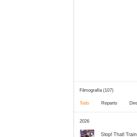
The Librarians, la biblioteca del misterio
8.0
Filmografía (107)
Todo
Reparto
Dir
2026
Cuenta conmigo
7.7
5.8
Stop! That! Train