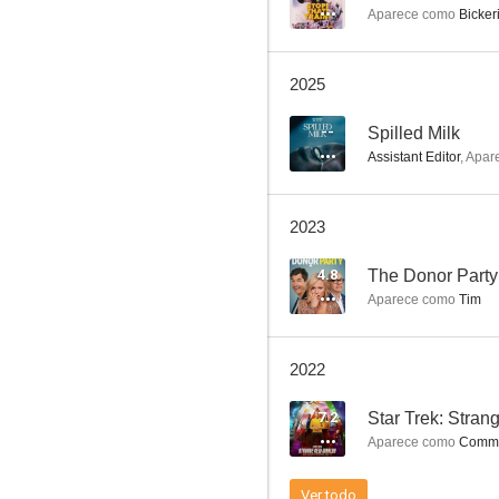
Aparece como
Bicker
2025
--
Spilled Milk
Assistant Editor
,
Apar
La Liga de la Justicia contra los Jóvenes Titanes
2023
7.2
4.8
The Donor Party
Aparece como
Tim
2022
7.2
Star Trek: Stra
Aparece como
Command
Scream 2
Ver todo