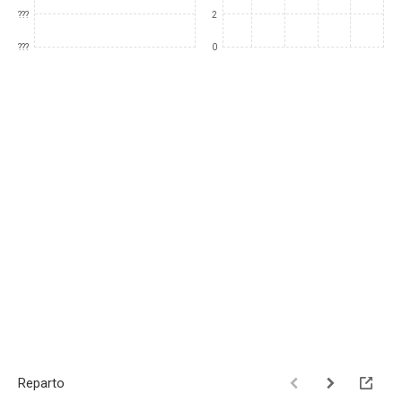
???
2
???
0
Reparto