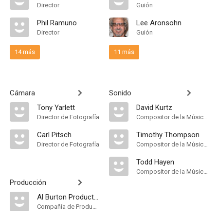
Director
Guión
Phil Ramuno
Lee Aronsohn
Director
Guión
14 más
11 más
Cámara
Sonido
Tony Yarlett
David Kurtz
Director de Fotografía
Compositor de la Música Original
Carl Pitsch
Timothy Thompson
Director de Fotografía
Compositor de la Música Original
Todd Hayen
Compositor de la Música Original
Producción
Al Burton Productions
Compañía de Produccion