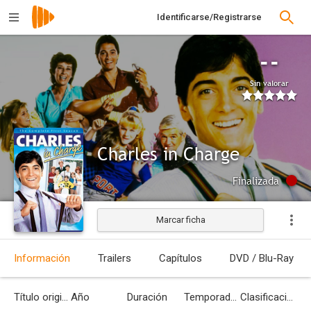
Identificarse/Registrarse
--
Sin valorar
Charles in Charge
Finalizada
Marcar ficha
Información
Trailers
Capítulos
DVD / Blu-Ray
Título original
Año
Duración
Temporadas
Clasificación por edades