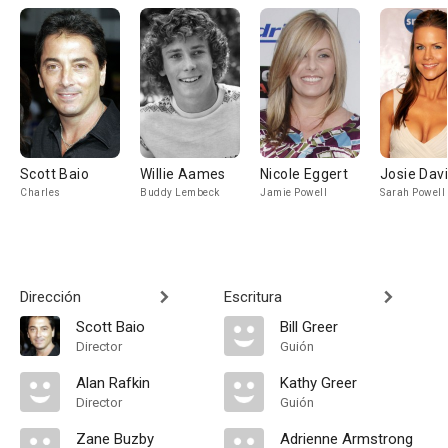
Scott Baio
Willie Aames
Nicole Eggert
Josie Dav
Charles
Buddy Lembeck
Jamie Powell
Sarah Powell
Dirección
Escritura
Scott Baio
Bill Greer
Director
Guión
Alan Rafkin
Kathy Greer
Director
Guión
Zane Buzby
Adrienne Armstrong