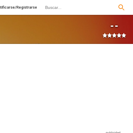
tificarse/Registrarse
--