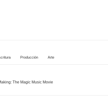
40 Years in the Making: The Magic Music Movie
Desperate Acts of Magic
Grace al ro
--
critura
Producción
Arte
Canción para otra Navidad
 Making: The Magic Music Movie