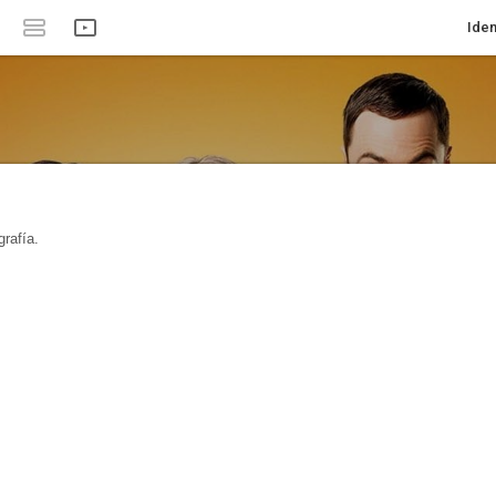
Iden
rafía.