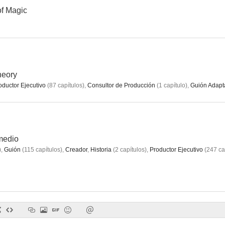
of Magic
heory
oductor Ejecutivo
(
87
capítulos
)
,
Consultor de Producción
(
1
capítulo
)
,
Guión Adap
medio
)
,
Guión
(
115
capítulos
)
,
Creador
,
Historia
(
2
capítulos
)
,
Productor Ejecutivo
(
247
ca