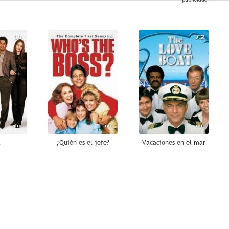
10
9.3
7.2
l
¿Quién es el jefe?
Vacaciones en el mar
--
--
--