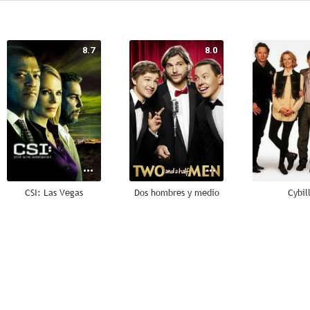
8.7
8.0
CSI: Las Vegas
Dos hombres y medio
Cybil
--
--