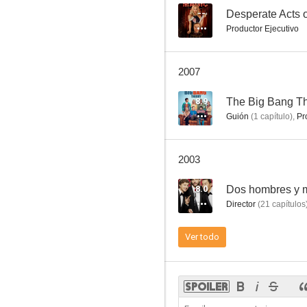
--
Desperate Acts 
Productor Ejecutivo
2007
8.9
The Big Bang T
Guión
(
1
capítulo
)
,
Pr
2003
8.0
Dos hombres y 
Director
(
21
capítulos
Ver todo