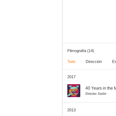
Murphy Brown
--
Filmografía (14)
Todo
Dirección
Es
2017
House Calls
--
40 Years in the
Director
,
Guión
2013