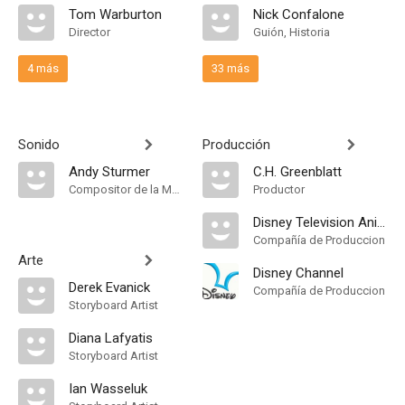
Tom Warburton
Nick Confalone
Director
Guión, Historia
4 más
33 más
Sonido
Producción
Andy Sturmer
C.H. Greenblatt
Compositor de la Música Original
Productor
Disney Television Animation
Compañía de Produccion
Arte
Disney Channel
Derek Evanick
Compañía de Produccion
Storyboard Artist
Diana Lafyatis
Storyboard Artist
Ian Wasseluk