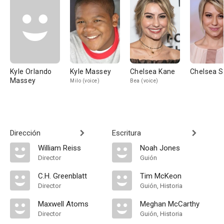
Kyle Orlando
Kyle Massey
Chelsea Kane
Chelsea S
Massey
Milo (voice)
Bea (voice)
Dirección
Escritura
William Reiss
Noah Jones
Director
Guión
C.H. Greenblatt
Tim McKeon
Director
Guión, Historia
Maxwell Atoms
Meghan McCarthy
Director
Guión, Historia