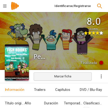
Identificarse/Registrarse
8.0
3 votos
Pecezuelos
Finalizada
Marcar ficha
Información
Trailers
Capítulos
DVD / Blu-Ray
Título original
Año
Duración
Temporadas
Clasificación por edades