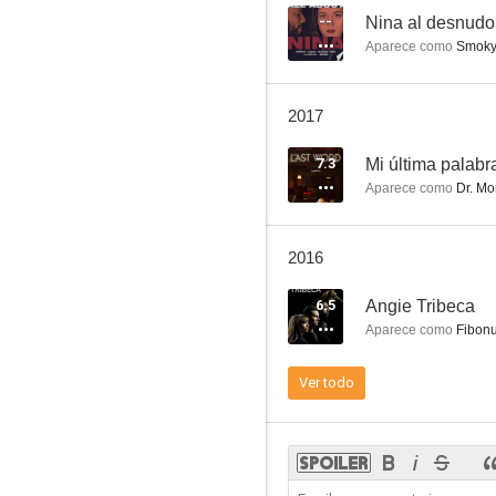
--
Nina al desnudo
Aparece como
Smok
Everwood
2017
7.3
7.3
Mi última palabr
Aparece como
Dr. Mo
2016
6.5
Angie Tribeca
Aparece como
Fibonu
Gracias por fumar
Ver todo
6.7