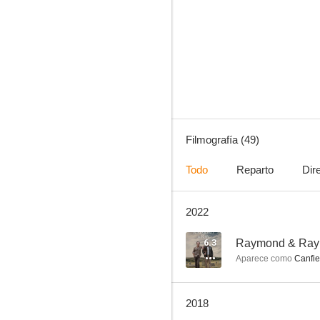
Navy, investigación criminal (NCIS)
8.1
Filmografía (49)
Todo
Reparto
Dir
2022
Esencia de mujer
8.0
6.3
Raymond & Ray
Aparece como
Canfie
2018