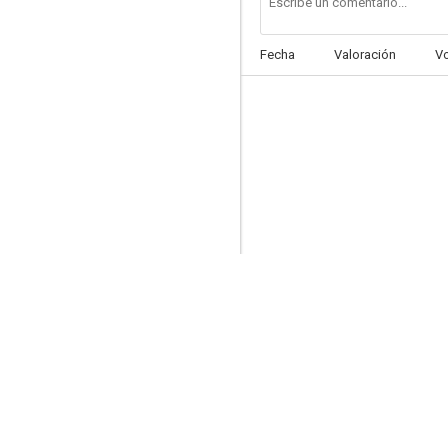
Fecha
Valoración
V
Suburgatory (Fuera de lugar)
5.6
xXx2: Estado de emergencia
8.6