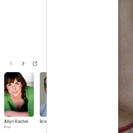
Allyn Rachel
Brian Huskey
Da'Vine Joy
Hayley Mar
Randolph
Norman
Bryn
Charmonique