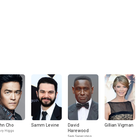
hn Cho
Samm Levine
David
Gillian Vigman
Harewood
ry Higgs
Sam Saperstein