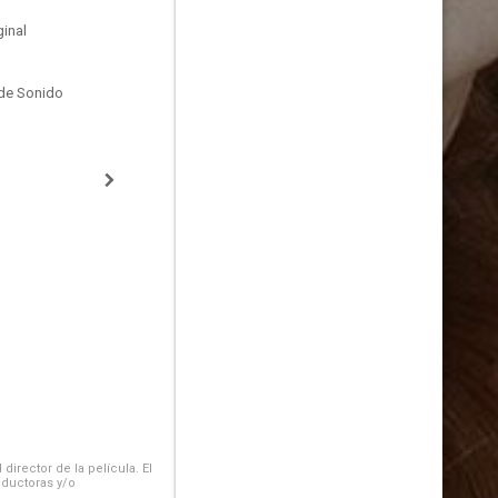
inal
de Sonido
irector de la película. El
oductoras y/o