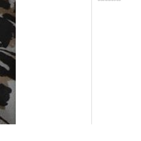
PlayMax
2026
Series populares