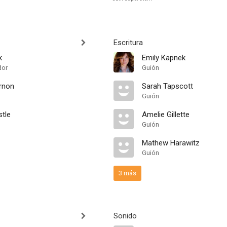
Escritura
k
Emily Kapnek
dor
Guión
ernon
Sarah Tapscott
Guión
stle
Amelie Gillette
Guión
Mathew Harawitz
Guión
3 más
Sonido