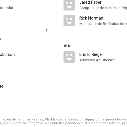
Jared Faber
tografía
Compositor de la Música Orig
Rick Norman
Mezclador de Re-Grabación 
k
Arte
Robinson
Erin E. Riegel
Assistant Art Director
te
ación de películas y series, PlayMax no tiene relación alguna con el productor o el d
, póster, carátula, fotografías y/o cubiertas pertenece a sus respectivos autores, pr