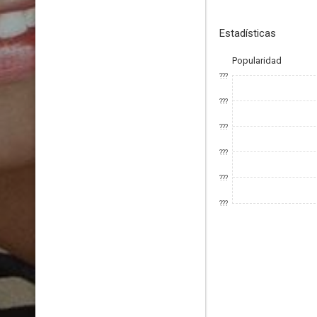
Estadísticas
Popularidad
???
???
???
???
???
???