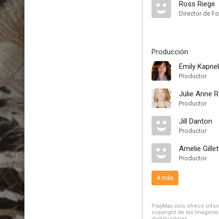
Ross Riege
Director de Fo
Producción
Emily Kapne
Productor
Julie Anne 
Productor
Jill Danton
Productor
Amelie Gillet
Productor
4 más
PlayMax solo ofrece inform
copyright de las imágenes
distribuidoras.