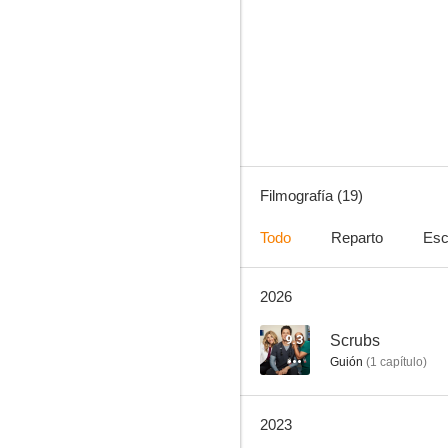
Selfie
6.5
Filmografía (19)
Todo
Reparto
Esc
2026
Angie Tribeca
5.7
9.3
Scrubs
Guión
(
1
capítulo
)
2023