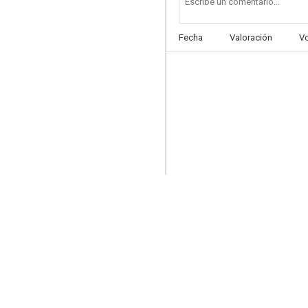
Fecha
Valoración
V
Comedy Central Roast of Larry the Cable Guy
--
Moral Orel