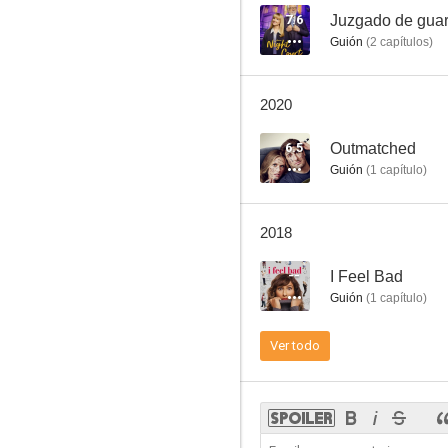
7.6
Juzgado de guar
Guión
(
2
capítulos
)
Go On
2020
--
6.5
Outmatched
Guión
(
1
capítulo
)
2018
--
I Feel Bad
Guión
(
1
capítulo
)
Growing Up Fisher
Ver todo
--