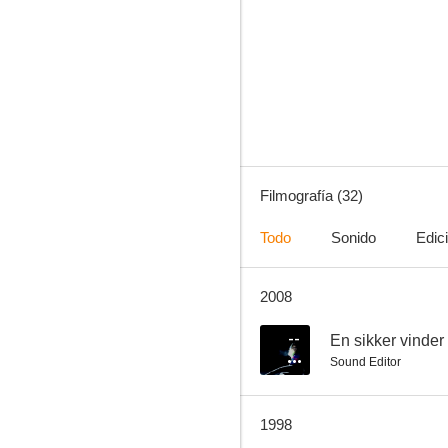
Solo en casa
6.2
Filmografía (32)
Todo
Sonido
Edic
2008
Flubber y el profesor chiflado
6.9
--
En sikker vinder
Sound Editor
1998