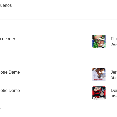
 sueños
Los búfalos de Durham
Mejor solo que mal acompañado
Sueño de
--
--
o de roer
6.2
Flu
Dial
Notre Dame
6.8
Jer
Dial
Dennis the Menace
Soul of the Game
Spare 
Notre Dame
--
De
--
Dial
e