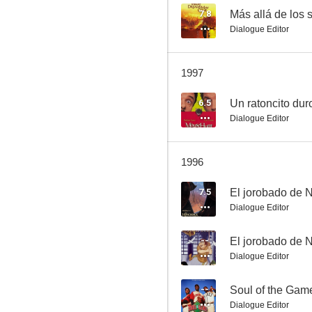
7.8
Más allá de los
Dialogue Editor
Un mar de líos
1997
--
6.5
Un ratoncito dur
Dialogue Editor
1996
7.5
El jorobado de 
Dialogue Editor
El jorobado de Notre Dame
--
El jorobado de 
--
Dialogue Editor
--
Soul of the Gam
Dialogue Editor