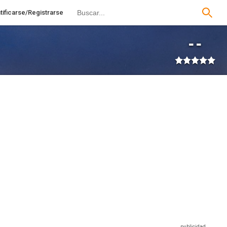
tificarse/Registrarse
--