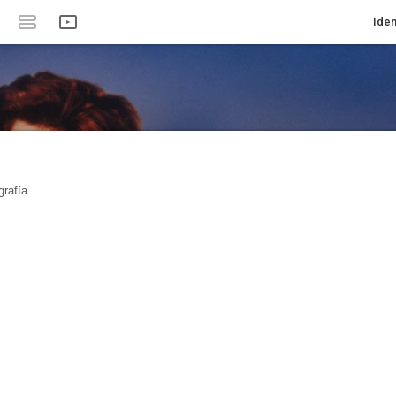
Iden
rafía.