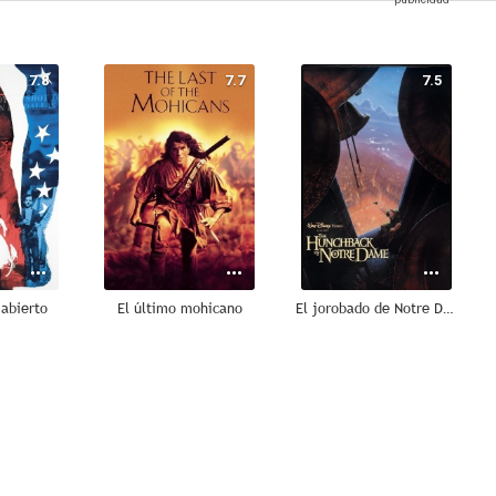
7.8
7.7
7.5
 abierto
El último mohicano
El jorobado de Notre Dame
6.8
6.7
6.5