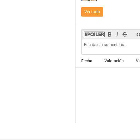
Ver todo
La noche de la graduación
Fecha
Valoración
V