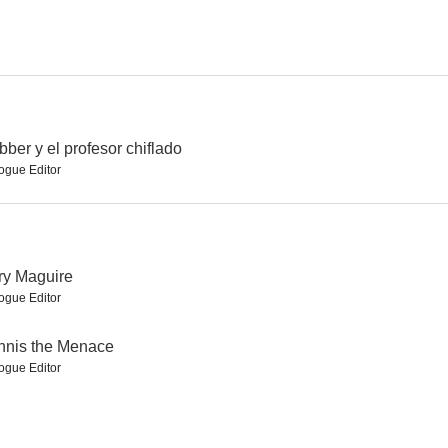
 amor
Caramelo de limón
En sikker vinder
--
--
--
bber y el profesor chiflado
ogue Editor
ry Maguire
ogue Editor
Me
Fuego salvaje
Auto-stop
nnis the Menace
ogue Editor