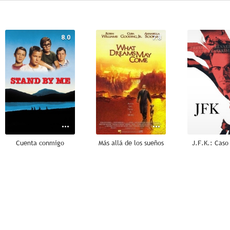
8.0
7.8
Cuenta conmigo
Más allá de los sueños
J.F.K.: Caso
7.2
7.0