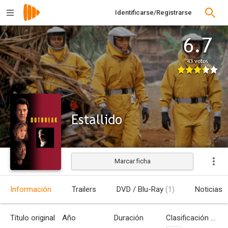
Identificarse/Registrarse
6.7
43 votos
Estallido
Marcar ficha
Estrenada
Información
Trailers
DVD / Blu-Ray
(1)
Noticias
Título original
Año
Duración
Clasificación por edades