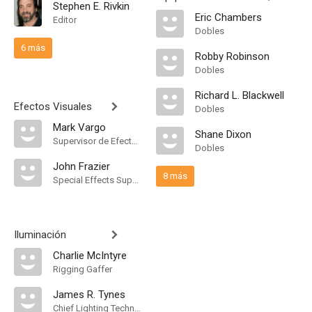
Stephen E. Rivkin
Eric Chambers
Editor
Dobles
6 más
Robby Robinson
Dobles
Richard L. Blackwell
Efectos Visuales
Dobles
Mark Vargo
Shane Dixon
Supervisor de Efectos Visuales
Dobles
John Frazier
8 más
Special Effects Supervisor
Iluminación
Charlie McIntyre
Rigging Gaffer
James R. Tynes
Chief Lighting Technician