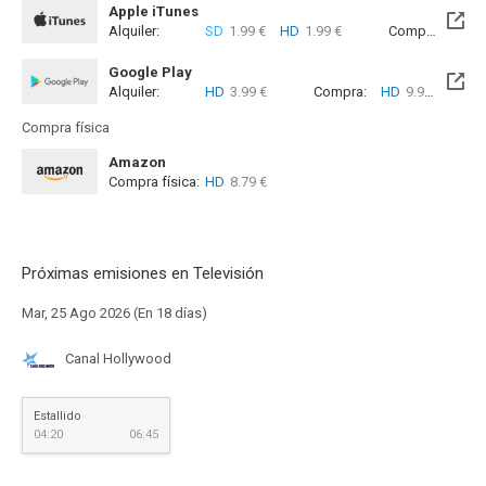
Apple iTunes
Alquiler:
SD
1.99 €
HD
1.99 €
Compra:
SD
8
Google Play
Alquiler:
HD
3.99 €
Compra:
HD
9.99 €
Compra física
Amazon
Compra física:
HD
8.79 €
Próximas emisiones en Televisión
Mar, 25 Ago 2026 (En 18 días)
Canal Hollywood
Estallido
04:20
06:45