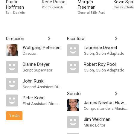
Dustin
Rene Russo
Morgan
Kevin Spa
Hoffman
Freeman
Robby Keough
Casey Schule
Sam Daniels
General Billy Ford
Dirección
Escritura
Wolfgang Petersen
Laurence Dworet
Director
Guión, Guión Adaptado
Dianne Dreyer
Robert Roy Pool
Script Supervisor
Guión, Guión Adaptado
John Rusk
Second Assistant Director
Sonido
Peter Kohn
James Newton Howard
First Assistant Director
Compositor de la Música Original
1 más
Jim Weidman
Music Editor