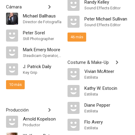
Randy Kelley
Cámara
Sound Effects Editor
Michael Ballhaus
Peter Michael Sullivan
Director de Fotografía
Sound Effects Editor
Peter Sorel
46 más
Still Photographer
Mark Emery Moore
Steadicam Operator, "B" Camera Operator
Costume & Make-Up
J. Patrick Daily
Vivian McAteer
Key Grip
Estilista
10 más
Kathy W. Estocin
Estilista
Diane Pepper
Producción
Estilista
Arnold Kopelson
Flo Avery
Productor
Estilista