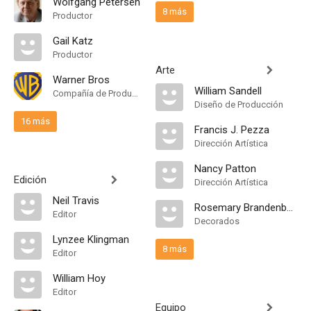
Wolfgang Petersen
8 más
Productor
Gail Katz
Productor
Arte
Warner Bros
William Sandell
Compañía de Produccion
Diseño de Producción
16 más
Francis J. Pezza
Dirección Artística
Nancy Patton
Edición
Dirección Artística
Neil Travis
Rosemary Brandenburg
Editor
Decorados
Lynzee Klingman
8 más
Editor
William Hoy
Editor
Equipo