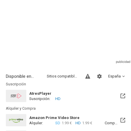
Disponible en...
Sitios compatibles
España
Suscripción
AtresPlayer
Suscripción:
HD
Alquiler y Compra
Amazon Prime Video Store
Alquiler:
SD
1.99 €
HD
1.99 €
Compra:
SD
7