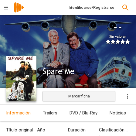
Identificarse/Registrarse
--
Sin valorar
Spare Me
Marcar ficha
Estrenada
Información
Trailers
DVD / Blu-Ray
Noticias
Título original
Año
Duración
Clasificación por edades