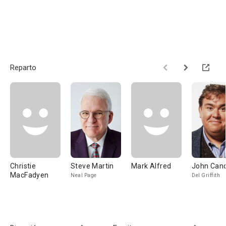
Reparto
Christie
Steve Martin
Mark Alfred
John Can
MacFadyen
Neal Page
Del Griffith