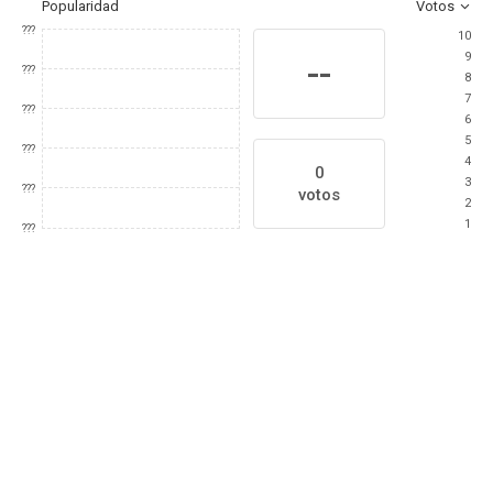
Popularidad
Votos
???
10
9
--
???
8
7
???
6
5
???
4
0
3
???
votos
2
1
???