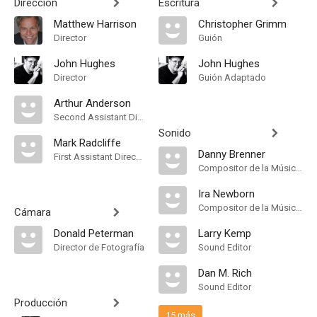
Dirección
Escritura
Matthew Harrison
Christopher Grimm
Director
Guión
John Hughes
John Hughes
Director
Guión Adaptado
Arthur Anderson
Second Assistant Director
Sonido
Mark Radcliffe
Danny Brenner
First Assistant Director
Compositor de la Música Original
Ira Newborn
Compositor de la Música Original
Cámara
Donald Peterman
Larry Kemp
Director de Fotografía
Sound Editor
Dan M. Rich
Sound Editor
Producción
15 más