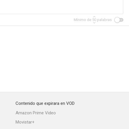
Mínimo de
50
palabras
Contenido que expirara en VOD
Amazon Prime Video
Movistar+