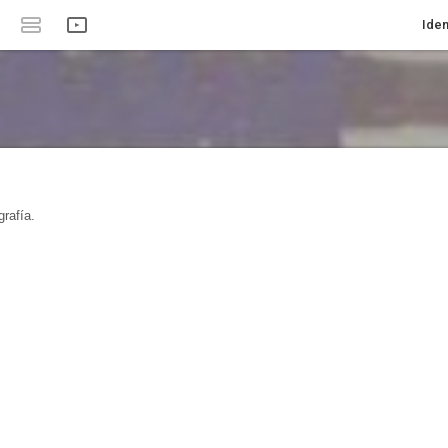
Iden
rafía.