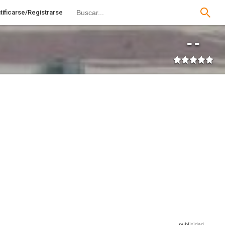
tificarse/Registrarse
--