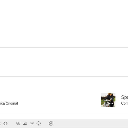
--
Sp
ica Original
Comp