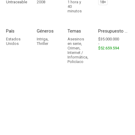
Untraceable
2008
1 hora y
18+
40
minutos
País
Géneros
Temas
Presupuesto - Ingresos
Estados
Intriga
,
Asesinos
$35.000.000
Unidos
Thriller
en serie
,
-
Crimen
,
$52.659.594
Internet /
Informática
,
Policíaco