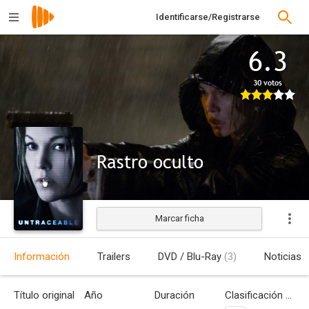
Identificarse/Registrarse
6.3
30 votos
Rastro oculto
Marcar ficha
Estrenada
Información
Trailers
DVD / Blu-Ray
(3)
Noticias
Título original
Año
Duración
Clasificación por edades