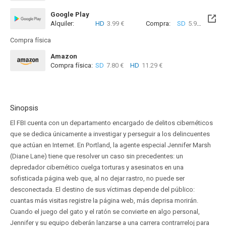
Google Play
Alquiler:
HD
3.99 €
Compra:
SD
5.99 €
HD
6
Compra física
Amazon
Compra física:
SD
7.80 €
HD
11.29 €
Sinopsis
El FBI cuenta con un departamento encargado de delitos cibernéticos
que se dedica únicamente a investigar y perseguir a los delincuentes
que actúan en Internet. En Portland, la agente especial Jennifer Marsh
(Diane Lane) tiene que resolver un caso sin precedentes: un
depredador cibernético cuelga torturas y asesinatos en una
sofisticada página web que, al no dejar rastro, no puede ser
desconectada. El destino de sus víctimas depende del público:
cuantas más visitas registre la página web, más deprisa morirán.
Cuando el juego del gato y el ratón se convierte en algo personal,
Jennifer y su equipo deberán lanzarse a una carrera contrarreloj para