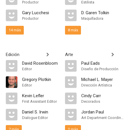
Productor
Estilista
Gary Lucchesi
D. Garen Tolkin
Productor
Maquilladora
14 más
8 más
Edición
Arte
David Rosenbloom
Paul Eads
Editor
Diseño de Producción
Gregory Plotkin
Michael L. Mayer
Editor
Dirección Artística
Kevin Lefler
Cindy Carr
First Assistant Editor
Decorados
Daniel S. Irwin
Jordan Paul
Dialogue Editor
Art Department Coordinator
7 más
2 más