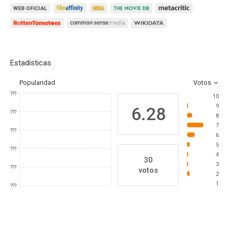
Estadísticas
Popularidad
Votos
???
10
9
6.28
???
8
7
???
6
5
???
4
30
3
???
votos
2
1
???