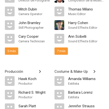
Director de Fotografía
Compositor de la Música Original
Mitch Dubin
Thomas Milano
Camera Operator
Music Editor
John Bramley
Harry Cohen
Still Photographer
Sound Effects Editor
Cary Cooper
Ann Scibelli
Camera Technician
Sound Effects Editor
5 más
7 más
Producción
Costume & Make-Up
Hawk Koch
Amanda Williams
Productor
Estilista
Richard S. Wright
Barbara Lorenz
Productor
Estilista
Sarah Platt
Jennifer Strauss