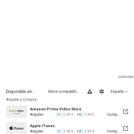
Disponible en...
Sitios compatibles
España
Alquiler y Compra
Amazon Prime Video Store
Alquiler:
SD
2.99 €
HD
3.99 €
Compra:
SD
5
Apple iTunes
Alquiler:
SD
3.99 €
HD
3.99 €
Compra:
SD
5