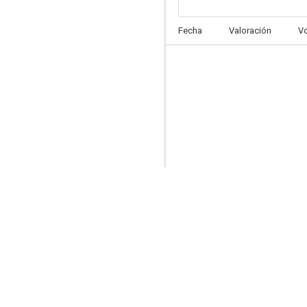
La hora de la araña
Fecha
Valoración
V
6.6
Caperucita Roja (¿A quién tienes miedo?)
10