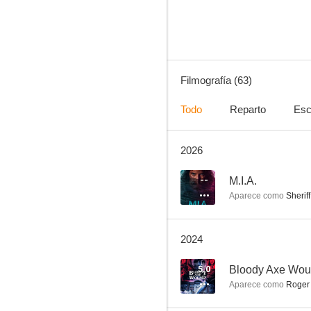
8.1
Filmografía (63)
Todo
Reparto
Esc
2026
9-1-1: Lone Star
7.4
--
M.I.A.
Aparece como
Sheriff
2024
5.0
Bloody Axe Wo
Aparece como
Roger 