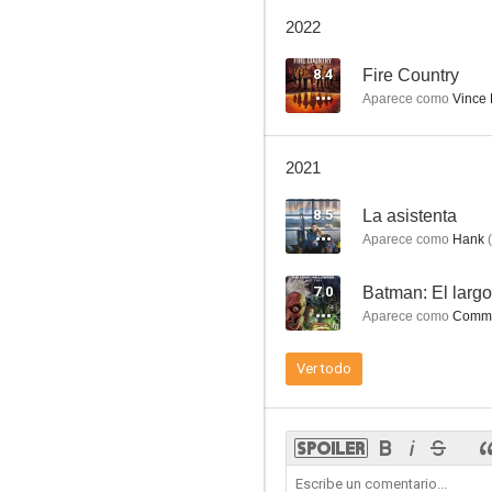
Fracture
2022
7.2
8.4
Fire Country
Aparece como
Vince
2021
8.5
La asistenta
Aparece como
Hank
(
Crepúsculo (Twilight)
7.0
Batman: El largo
7.0
Aparece como
Commis
Ver todo