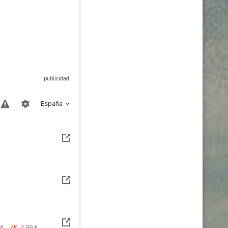
España
 €
4K
4.99 €