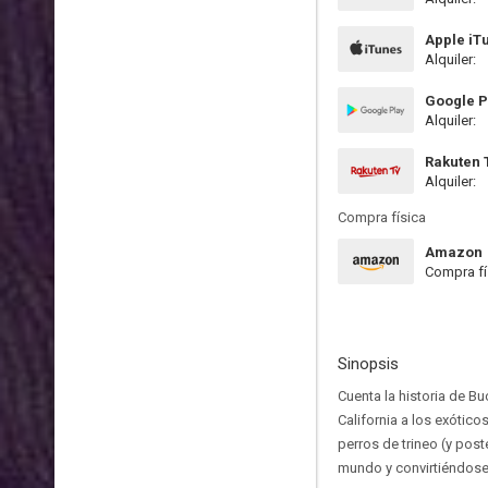
Apple iT
Alquiler:
Google P
Alquiler:
Rakuten 
Alquiler:
Compra física
Amazon
Compra fí
Sinopsis
Cuenta la historia de 
California a los exótico
perros de trineo (y pos
mundo y convirtiéndose