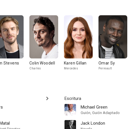
n Stevens
Colin Woodell
Karen Gillan
Omar Sy
l
Charles
Mercedes
Perreault
Escritura
rs
Michael Green
Guión, Guión Adaptado
Matal
Jack London
ant Director
Novela