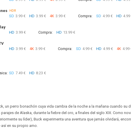
unes
HDR
SD
3.99 €
HD
3.99 €
4K
3.99 €
Compra:
SD
4.99 €
HD
4.99
lay
HD
3.99 €
Compra:
HD
13.99 €
TV
HD
3.99 €
4K
3.99 €
Compra:
SD
4.99 €
HD
4.99 €
4K
4.99 
sica:
SD
7.49 €
HD
8.23 €
Buck, un perro bonachón cuya vida cambia de la noche a la mañana cuando su
s parajes de Alaska, durante la fiebre del oro, a finales del siglo XIX. Como no
teriormente su líder), Buck experimenta una aventura que jamás olvidará, encon
 así en su propio amo.