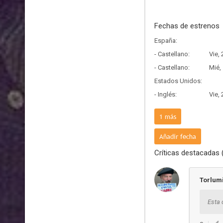
Fechas de estrenos
España:
- Castellano:
Vie,
- Castellano:
Mié,
Estados Unidos:
- Inglés:
Vie,
Francia:
1
más
- Frances:
Mié,
Añadir fecha
Críticas destacadas 
Torlum
Esta 