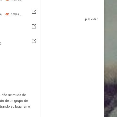
 €
4K
4.99 €
€
 dueño se muda de
vato de un grupo de
trando su lugar en el