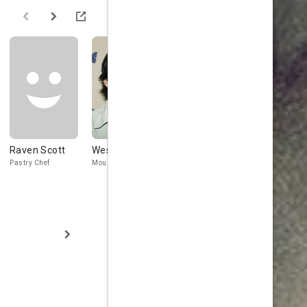
Raven Scott
Wes Brown
Cara Gee
Jean Louis
Kelly
Pastry Chef
Mountie
Françoise
Katie Miller