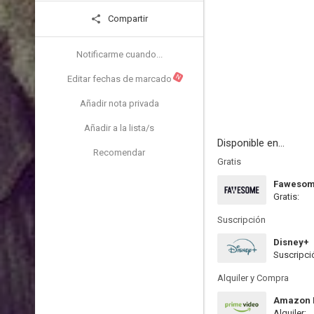
Compartir
Notificarme cuando...
N
Editar fechas de marcado
Añadir nota privada
Añadir a la lista/s
Disponible en...
Recomendar
Gratis
Faweso
Gratis:
Suscripción
Disney+
Suscripci
Alquiler y Compra
Amazon P
Alquiler: