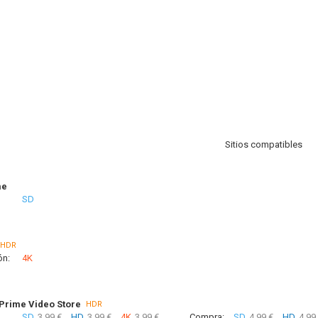
Sitios compatibles
me
SD
HDR
ón:
4K
rime Video Store
HDR
SD
3.99 €
HD
3.99 €
4K
3.99 €
Compra:
SD
4.99 €
HD
4.99