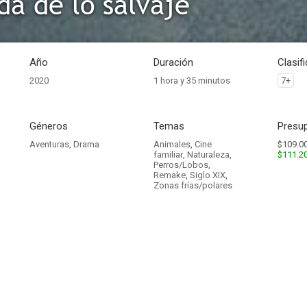
da de lo salvaje
Año
Duración
Clasif
2020
1 hora y 35 minutos
7+
Géneros
Temas
Presup
Aventuras
,
Drama
Animales
,
Cine
$109.00
familiar
,
Naturaleza
,
$111.2
Perros/Lobos
,
Remake
,
Siglo XIX
,
Zonas frías/polares