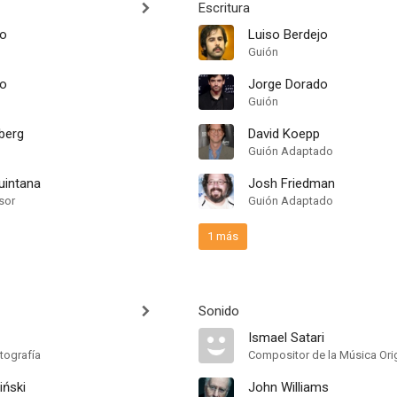
Escritura
jo
Luiso Berdejo
Guión
do
Jorge Dorado
Guión
berg
David Koepp
Guión Adaptado
uintana
Josh Friedman
sor
Guión Adaptado
1 más
Sonido
Ismael Satari
tografía
Compositor de la Música Orig
ński
John Williams