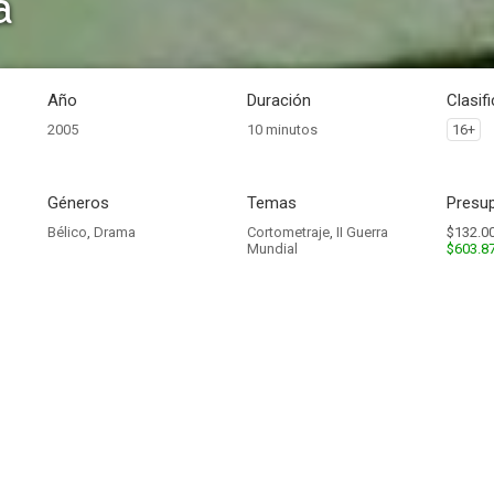
a
Año
Duración
Clasif
2005
10 minutos
16+
Géneros
Temas
Presup
Bélico
,
Drama
Cortometraje
,
II Guerra
$132.00
Mundial
$603.8