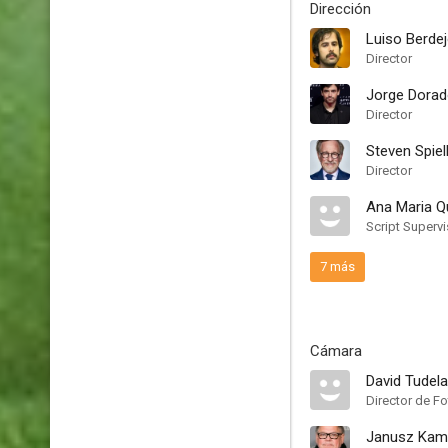
Dirección
Luiso Berde
Director
Jorge Dora
Director
Steven Spiel
Director
Ana Maria Q
Script Supervi
7 más
Cámara
David Tudela
Director de Fo
Janusz Kami