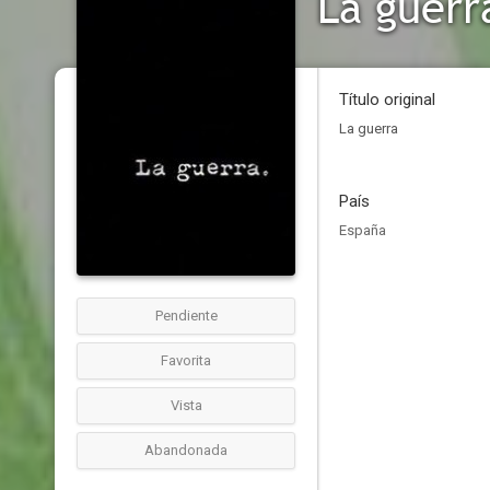
La guerr
Título original
La guerra
País
España
Pendiente
Favorita
Vista
Abandonada