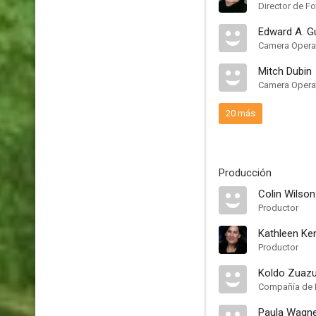
Director de Fo
Edward A. G
Camera Opera
Mitch Dubin
Camera Opera
20 más
Producción
Colin Wilson
Productor
Kathleen Ke
Productor
Koldo Zuazu
Compañía de 
Paula Wagn