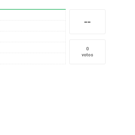
--
0
votos