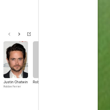
Justin Chatwin
Roberto Arnaiz
Miranda Otto
Tim Robbi
Robbie Ferrier
Mary-Ann
Harlan Ogilvy