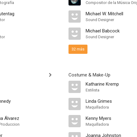
tografía
Compositor de la Música Ori
utentag
Michael W. Mitchell
tor
Sound Designer
Michael Babcock
tor
Sound Designer
32 más
Costume & Make-Up
Katharine Kremp
Estilista
nnedy
Linda Grimes
Maquilladora
a Álvarez
Kenny Myers
Produccion
Maquilladora
er
Joanna Johnston