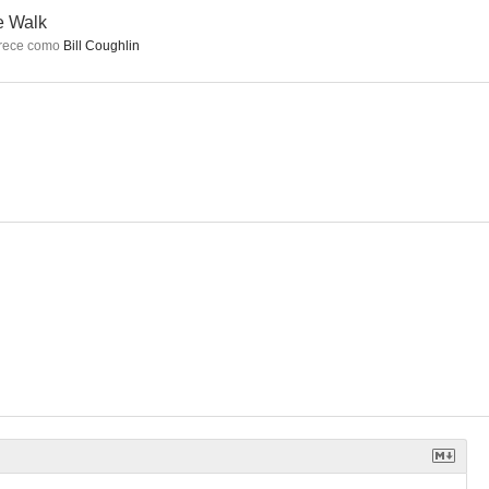
e Walk
rece como
Bill Coughlin
The Scent of Rain & Lightning
Unleashed
CHiPs: Loca patrulla motorizada
4.0
3.7
--
's Code
No Stranger Than Love
Sleepwalker
--
--
--