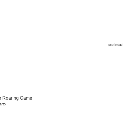
volution
Reagan
Ley y orden
7.4
7.4
7.2
da
The Listener
Unos peques geniales 2 (Los SuperBabies)
6.0
6.0
5.7
e Roaring Game
arto