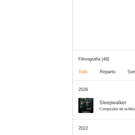
American Gothic
7.6
Filmografía (48)
Todo
Reparto
Son
2026
1 Night
7.0
--
Sleepwalker
Compositor de la Mús
2022