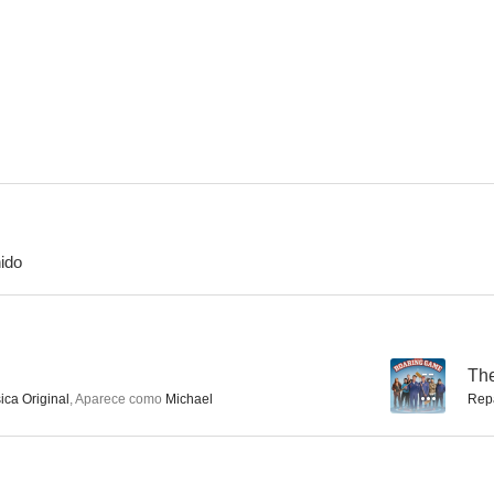
La guerra de los mundos
Vidas ajenas
Dragonball E
7.6
7.5
ido
Die in a Gunfight
Abducidos
Otra vi
6.6
6.5
--
Th
ica Original
,
Aparece como
Michael
Rep