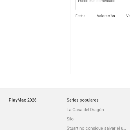
Fecha
Valoración
V
The Roaring Game
--
PlayMax
2026
Series populares
Doctor Who: The Return of Doctor Mysterio
La Casa del Dragón
--
Silo
Stuart no consigue salvar el universo