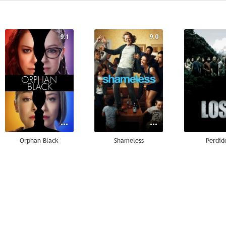
9.1
9.0
Orphan Black
Shameless
Perdid
6.5
6.5