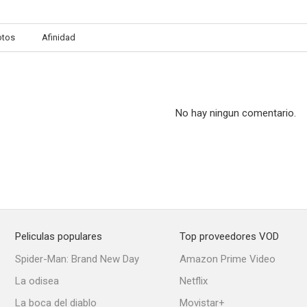
otos
Afinidad
The Walk
Otra vida
Summer N
--
--
No hay ningun comentario.
Peliculas populares
Top proveedores VOD
Bang Bang Baby
Funkytown
Middle of 
Spider-Man: Brand New Day
Amazon Prime Video
--
--
La odisea
Netflix
La boca del diablo
Movistar+