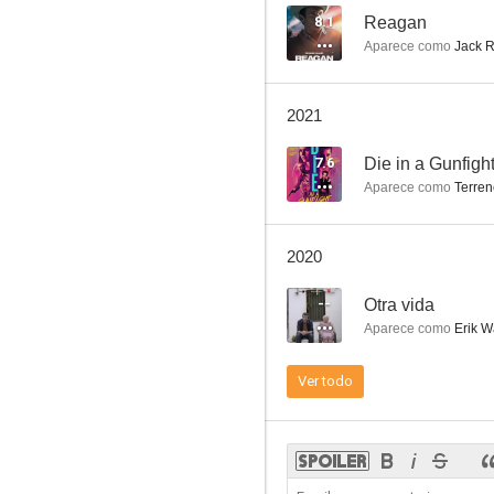
8.1
Reagan
Aparece como
Jack 
Kidnapped: Historia de un secuestro
2021
5.3
7.6
Die in a Gunfigh
Aparece como
Terren
2020
--
Otra vida
Aparece como
Erik W
Josie y las melódicas
Ver todo
--