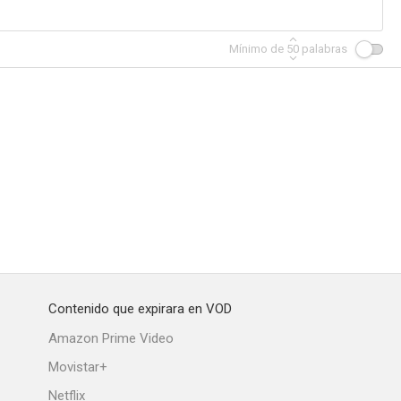
Mínimo de
50
palabras
ight
Brad Carter: Doin' Wrong with You
Poor Boy
--
--
--
Contenido que expirara en VOD
Nowhere
El secuestro
La guerra
Amazon Prime Video
--
--
--
Movistar+
Netflix