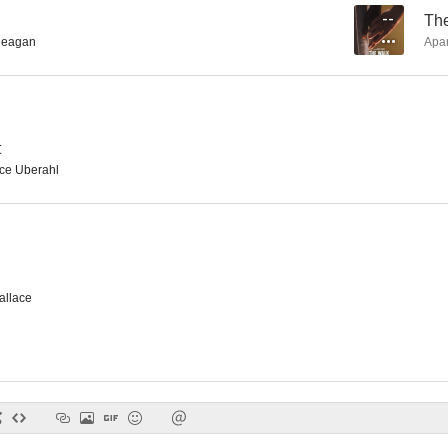
--
Th
Reagan
Apa
Lo que no se ve (The Invisible)
Deseo peligroso
5.0
4.5
t
ce Uberahl
allace
In the Cloud
Nuestro sitio
The Assassin
--
--