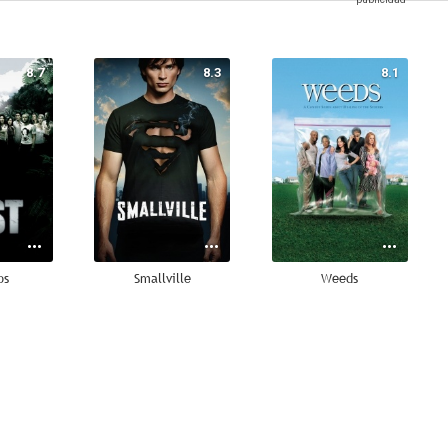
8.7
8.3
8.1
os
Smallville
Weeds
2.4
8.1
7.7